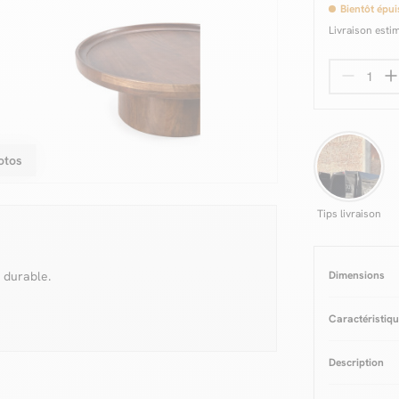
Bientôt épui
Livraison esti
otos
Tips livraison
 durable.
Dimensions
Caractéristiq
Couleurs
Mar
Description
Matière
Bois 
Matière Pieds
Finition
Vern
Le produit