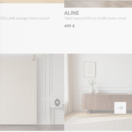
ALINE
STELLANE placage chêne massif
Table basse D.90 cm ALINE pieds ronds
499 €