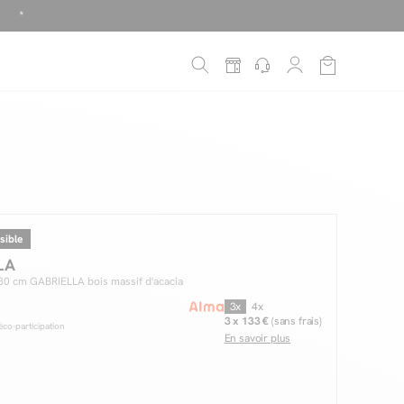
é
*
!
sible
LA
80 cm GABRIELLA bois massif d'acacia
3x
4x
3 x 133 €
(sans frais)
co-participation
En savoir plus