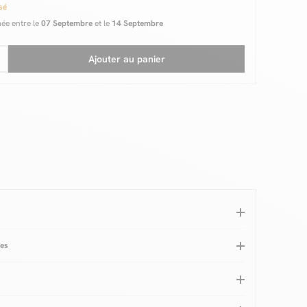
sé
mée entre le
07 Septembre
et le
14 Septembre
Ajouter au panier
ues
ron foncé
Garantie
2 ans
massif
Forme
Ronde
Bois massif
Hauteur totale (cm)
30
is
Epaisseur plateau (mm)
55