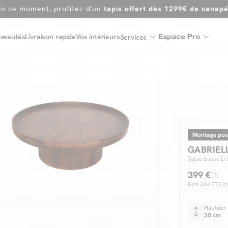
En ce moment, profitez d'un
tapis offert dès 1299€ de canap
Dernière chance
de profiter de nos prix réduits
jusqu'à -50%
veautés
Livraison rapide
Vos intérieurs
Services
Excellent
Une
parure offerte
dès 999€ d'achat dans la catégorie "Lit"
Montage pos
GABRIEL
Table basse D.
399 €
Dont
3.64
TTC d'é
Hauteur
30 cm