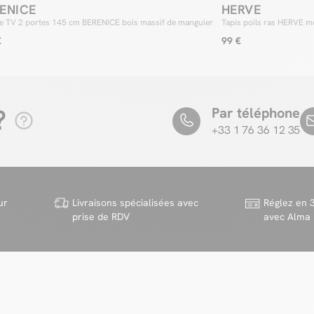
ENICE
HERVE
e TV 2 portes 145 cm BERENICE bois massif de manguier
Tapis poils ras HERVE mo
€
99 €
?
Par téléphone
+33 1 76 36 12 35
ur
Livraisons spécialisées avec
Réglez en 3
prise de RDV
avec Alma