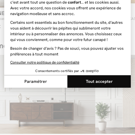
NE
CASTELLANE
 basse D.100 cm ALINE bois massif de manguier
Table basse D.80 cm CA
€
259 €
ence ici