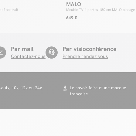
MALO
tif abstrait
Meuble TV 4 portes 180 cm MALO placage 
649 €
Par mail
Par visioconférence
Contactez-nous
Prendre rendez vous
x, 4x, 10x, 12x ou 24x
Le savoir faire d’une marque
française