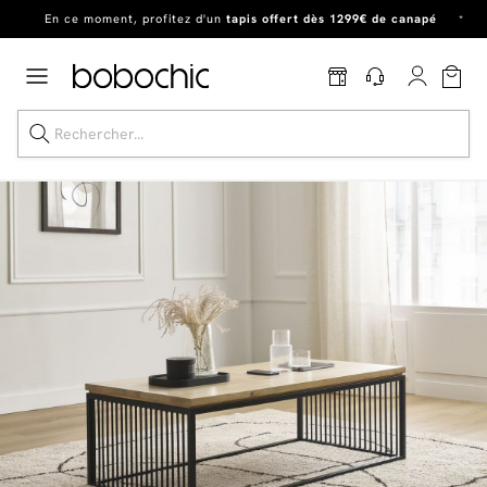
En ce moment, profitez d'un
tapis offert dès 1299€ de canapé
*
Dernière chance
de profiter de nos prix réduits
jusqu'à -50%
!
Excellent
Une
parure offerte
dès 999€ d'achat dans la catégorie "Lit"
Dernière chance jusqu'à -50%
Nos Best-sellers
Nouveautés
Livraison rapide
Vos intérieurs