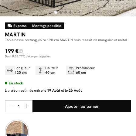
Express
Montage possible
Facilité de paiements
MARTIN
Livraison
Table basse rectangulaire 120 cm MARTIN bois massif de manguier et métal
199 €
Aide et contact
Dont
8.35
TTC d'éco-participation
Conseil sur mesure
Longueur
Hauteur
Profondeur
120 cm
40 cm
60 cm
Mieux nous connaître
En stock
Livraison estimée entre le
19 Août
et le
26 Août
Ajouter au panier