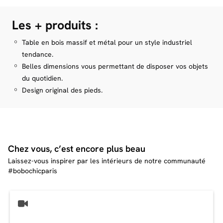
Largeur : 60 cm
* Prix pour une livraison France (hors Corse)
Hauteur : 40 cm
Les + produits :
En savoir plus
Dimensions des colis :
Vous souhaitez modifier votre date de livraison ?
Colis 1 : 128 x 70 x 18 cm / 30 kg
Table en bois massif et métal pour un style industriel
C'est possible, pour seulement 29 € supplémentaire (disponible avant
l'étape d'achat de votre panier)
* Assurez-vous que les colis passent bien dans vos portes et escaliers en
tendance.
vous référant aux dimensions mentionnées sur la fiche produit.
Belles dimensions vous permettant de disposer vos objets
du quotidien.
Zoom sur nos frais de livraison
Design original des pieds.
On vous explique tout !
Zoom livraison
Chez vous, c’est encore plus beau
Laissez-vous inspirer par les intérieurs de notre communauté