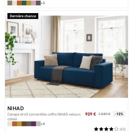
+3
Dernière chance
NIHAD
929 €
1 049 €
-12%
Canapé droit convertible coffre NIHAD velours
côtelé
+4
(63)