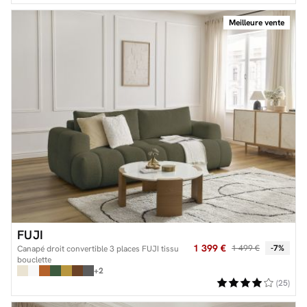
Meilleure vente
FUJI
1 399 €
1 499 €
-7%
Canapé droit convertible 3 places FUJI tissu
bouclette
+2
(25)