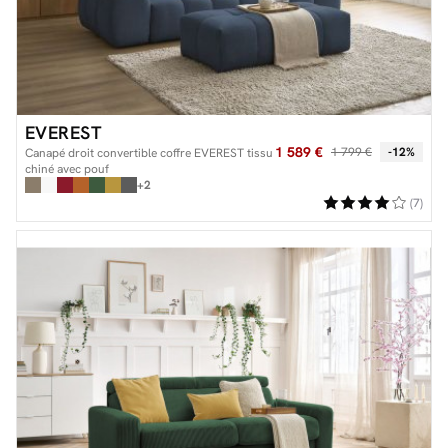
EVEREST
1 589 €
1 799 €
-12%
Canapé droit convertible coffre EVEREST tissu
chiné avec pouf
+2
(7)