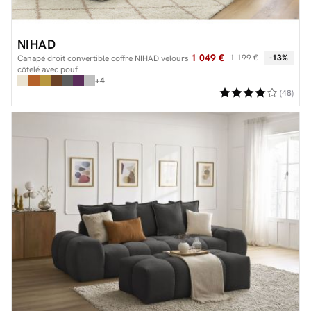
NIHAD
1 049 €
1 199 €
-13%
Canapé droit convertible coffre NIHAD velours
côtelé avec pouf
+4
(48)