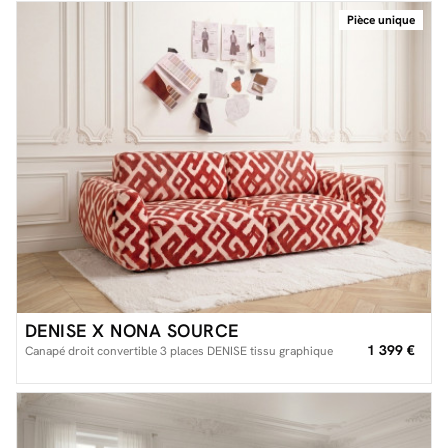
Pièce unique
Facilité de paiements
Livraison
Aide et contact
Conseil sur mesure
Mieux nous connaître
DENISE X NONA SOURCE
1 399 €
Canapé droit convertible 3 places DENISE tissu graphique