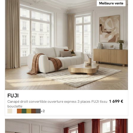
Meilleure vente
FUJI
1 699 €
Canapé droit convertible ouverture express 3 places FUJI tissu
bouclette
+2