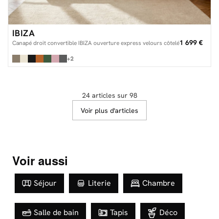
IBIZA
1 699 €
Canapé droit convertible IBIZA ouverture express velours côtelé
+2
24 articles sur 98
Voir plus d'articles
Voir aussi
Séjour
Literie
Chambre
Salle de bain
Tapis
Déco