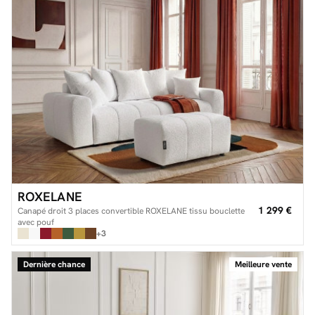
ROXELANE
1 299 €
Canapé droit 3 places convertible ROXELANE tissu bouclette
avec pouf
+3
Dernière chance
Meilleure vente