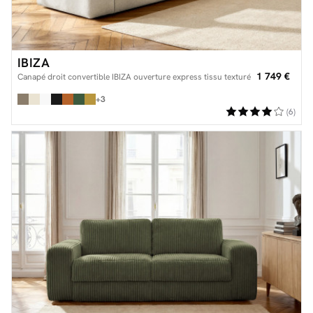
IBIZA
1 749 €
Canapé droit convertible IBIZA ouverture express tissu texturé
+3
(6)