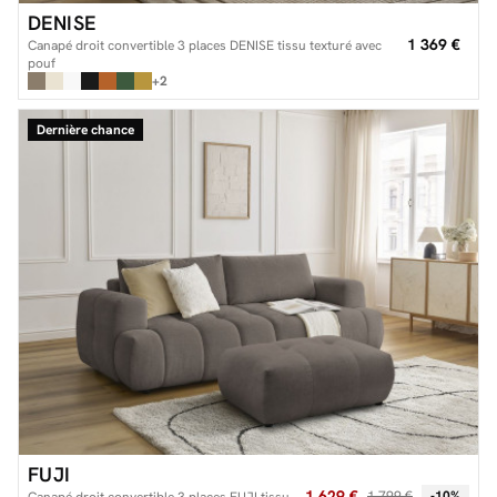
DENISE
1 369 €
Canapé droit convertible 3 places DENISE tissu texturé avec
pouf
+2
Dernière chance
FUJI
1 629 €
1 799 €
-10%
Canapé droit convertible 3 places FUJI tissu