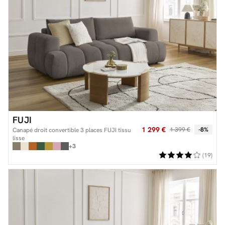
FUJI
1 299 €
1 399 €
-8%
Canapé droit convertible 3 places FUJI tissu
lisse
+3
(19)