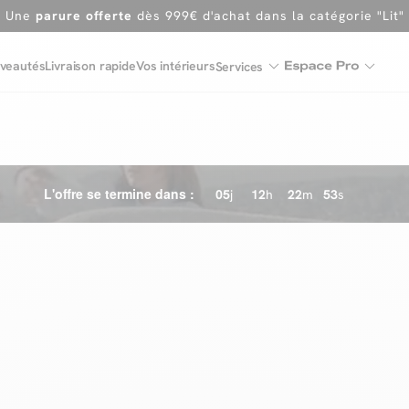
En ce moment, profitez d'un
tapis offert dès 1299€ de canap
Dernière chance
de profiter de nos prix réduits
jusqu'à -50%
veautés
Livraison rapide
Vos intérieurs
Services
Excellent
Une
parure offerte
dès 999€ d'achat dans la catégorie "Lit"
L'offre se termine dans :
05
j
12
h
22
m
52
s