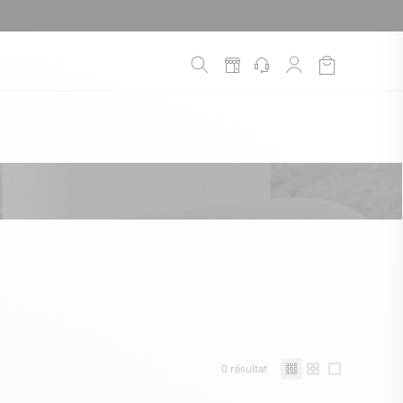
é
*
!
0
résultat