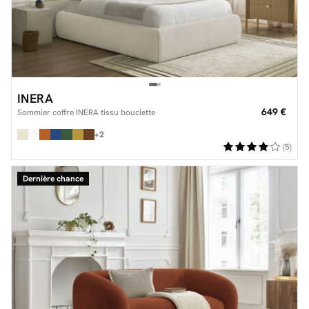
INERA
649 €
Sommier coffre INERA tissu bouclette
+2
(5)
Dernière chance