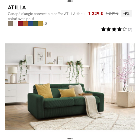
ATILLA
1 229 €
1 349 €
-9%
Canapé d'angle convertible coffre ATILLA tissu
chiné avec pouf
+2
(7)