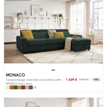
MONACO
1 639 €
1 819 €
-10%
Canapé d'angle réversible convertible coffre
MONACO tissu lisse
+3