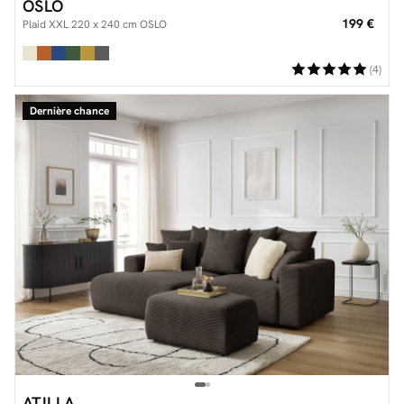
OSLO
199 €
Plaid XXL 220 x 240 cm OSLO
(4)
Dernière chance
ATILLA