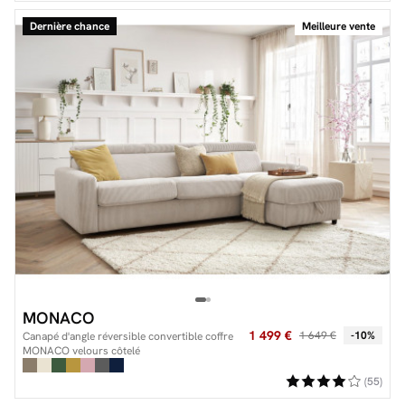
Dernière chance
Meilleure vente
MONACO
1 499 €
1 649 €
-10%
Canapé d'angle réversible convertible coffre
MONACO velours côtelé
(55)