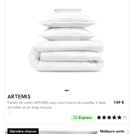
Facilité de paiements
Livraison
Aide et contact
Conseil sur mesure
Mieux nous connaître
ARTEMIS
149 €
Parure en coton ARTEMIS avec une housse de couette, 2 taies
d'oreiller et un drap housse
Express
(7)
Dernière chance
Meilleure vente