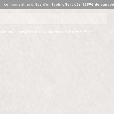
Dernière chance
de profiter de nos prix réduits
jusqu'à -50%
Excellent
En ce moment, profitez d'un
tapis offert dès 1299€ de canap
és
Livraison rapide
Vos intérieurs
Services