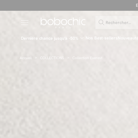
Nos Best-sellers
Nouveaut
Dernière chance jusqu'à -50%
Accueil
COLLECTIONS
Collection Everest