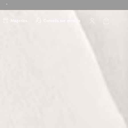
!
Magasins
Conseils sur mesure
é
*