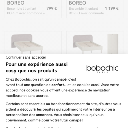
BOREO
BOREO
799 €
1 199 €
Ensemble lit enfant
Ensemble lit enfant
BOREO avec commode +
BOREO avec commode
chevet
+ armoire + chevet
BOREO
BOREO
799 €
1 299 €
Ensemble lit enfant 120 x
Ensemble lit enfant 120
200 cm BOREO avec
x 200 cm BOREO avec
commode + chevet
commode + armoire +
chevet
22 articles sur 22