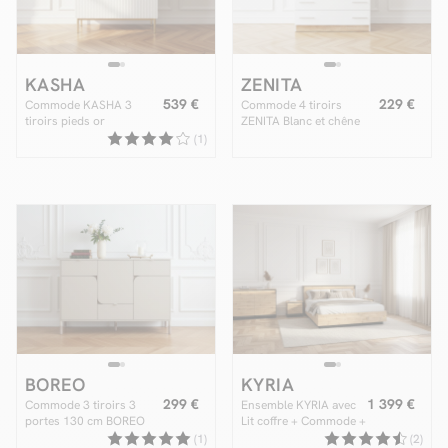
KASHA
ZENITA
539 €
229 €
Commode KASHA 3
Commode 4 tiroirs
tiroirs pieds or
ZENITA Blanc et chêne
(1)
BOREO
KYRIA
299 €
1 399 €
Commode 3 tiroirs 3
Ensemble KYRIA avec
portes 130 cm BOREO
Lit coffre + Commode +
2 chevets
(1)
(2)