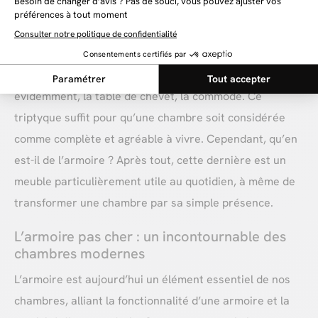
Dans la chambre, il existe des meubles que l’on
considère comme indispensables : le lit, bien
évidemment, la table de chevet, la commode. Ce
triptyque suffit pour qu’une chambre soit considérée
comme complète et agréable à vivre. Cependant, qu’en
est-il de l’armoire ? Après tout, cette dernière est un
meuble particulièrement utile au quotidien, à même de
transformer une chambre par sa simple présence.
L’armoire pas cher : un incontournable des
chambres modernes
L’armoire est aujourd’hui un élément essentiel de nos
chambres, alliant la fonctionnalité d’une armoire et la