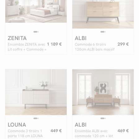
Facilité de paiements
ZENITA
ALBI
Livraison
1 189 €
299 €
Ensemble ZENITA avec
Commode 6 tiroirs
Lit coffre + Commode +
120cm ALBI bois massif
Aide et contact
2 chevets
et rotin
Conseil sur mesure
Mieux nous connaître
LOUNA
ALBI
449 €
469 €
Commode 3 tiroirs 1
Ensemble ALBI avec
porte 118 cm LOUNA
commode 120 cm + lot