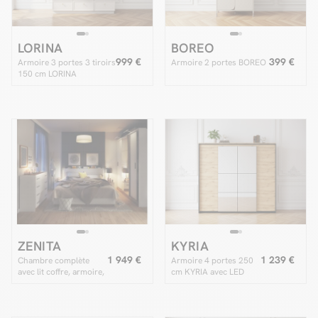
LORINA
BOREO
999 €
399 €
Armoire 3 portes 3 tiroirs
Armoire 2 portes BOREO
150 cm LORINA
ZENITA
KYRIA
1 949 €
1 239 €
Chambre complète
Armoire 4 portes 250
avec lit coffre, armoire,
cm KYRIA avec LED
commode et deux
imitation Chêne
chevets ZENITA