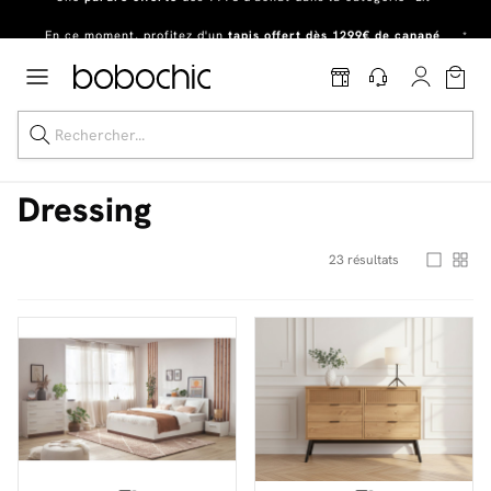
En ce moment, profitez d'un
tapis offert dès 1299€ de canapé
*
Dernière chance
de profiter de nos prix réduits
jusqu'à -50%
!
Excellent
Une
parure offerte
dès 999€ d'achat dans la catégorie "Lit"
Dressing
23
résultats
Dernière chance jusqu'à -50%
Nos Best-sellers
Nouveautés
Livraison rapide
Vos intérieurs