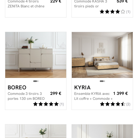
229 €
539 €
Commode 4 tiroirs
Commode KASHA 3
ZENITA Blanc et chêne
tiroirs pieds or
(1)
BOREO
KYRIA
299 €
1 399 €
Commode 3 tiroirs 3
Ensemble KYRIA avec
portes 130 cm BOREO
Lit coffre + Commode +
2 chevets
(1)
(2)