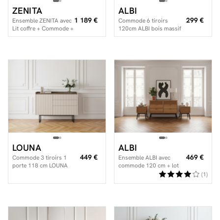
ZENITA
ALBI
1 189 €
299 €
Ensemble ZENITA avec
Commode 6 tiroirs
Lit coffre + Commode +
120cm ALBI bois massif
2 chevets
et rotin
Facilité de paiements
Livraison
Aide et contact
Conseil sur mesure
Mieux nous connaître
LOUNA
ALBI
449 €
469 €
Commode 3 tiroirs 1
Ensemble ALBI avec
porte 118 cm LOUNA
commode 120 cm + lot
beige et effet bois avec
de 2 chevets bois massif
(1)
tasseaux et LED
et rotin