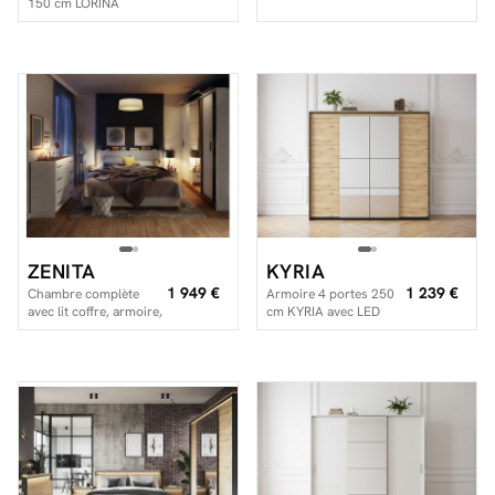
150 cm LORINA
ZENITA
KYRIA
1 949 €
1 239 €
Chambre complète
Armoire 4 portes 250
avec lit coffre, armoire,
cm KYRIA avec LED
commode et deux
imitation Chêne
chevets ZENITA