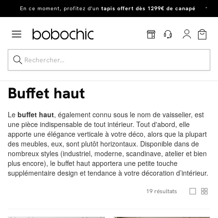
Dernière chance
de profiter de nos prix réduits
jusqu'à -50%
!
Excellent
En ce moment, profitez d'un
tapis offert dès 1299€ de canapé
*
Buffet haut
Le
buffet haut
, également connu sous le nom de vaisselier, est
une pièce indispensable de tout intérieur. Tout d'abord, elle
Dernière chance jusqu'à -50%
apporte une élégance verticale à votre déco, alors que la plupart
des meubles, eux, sont plutôt horizontaux. Disponible dans de
Nos Best-sellers
nombreux styles (industriel, moderne, scandinave, atelier et bien
plus encore), le buffet haut apportera une petite touche
Nouveautés
supplémentaire design et tendance à votre décoration d’intérieur.
Livraison rapide
19
résultats
Vos intérieurs