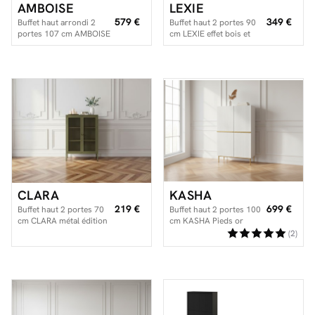
AMBOISE
LEXIE
579 €
349 €
Buffet haut arrondi 2
Buffet haut 2 portes 90
portes 107 cm AMBOISE
cm LEXIE effet bois et
couleur chêne
verre trempé
CLARA
KASHA
219 €
699 €
Buffet haut 2 portes 70
Buffet haut 2 portes 100
cm CLARA métal édition
cm KASHA Pieds or
limitée
(2)