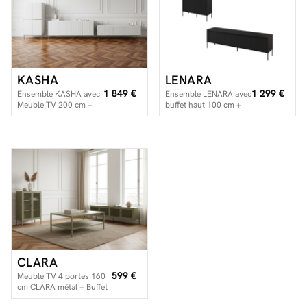
KASHA
LENARA
1 849 €
1 299 €
Ensemble KASHA avec
Ensemble LENARA avec
Meuble TV 200 cm +
buffet haut 100 cm +
Buffet 4 portes 200 cm
meuble TV 193 cm
+ Buffet haut 2 portes
avec tasseaux et LED
100 cm pieds or
CLARA
599 €
Meuble TV 4 portes 160
cm CLARA métal + Buffet
haut 2 portes 70 cm