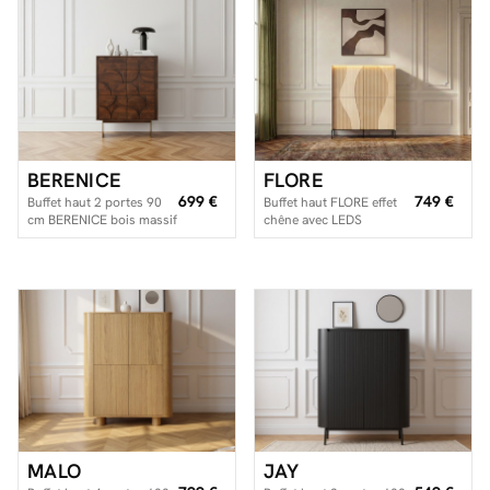
Facilité de paiements
Livraison
BERENICE
FLORE
Aide et contact
699 €
749 €
Buffet haut 2 portes 90
Buffet haut FLORE effet
cm BERENICE bois massif
chêne avec LEDS
Conseil sur mesure
de manguier
Mieux nous connaître
MALO
JAY