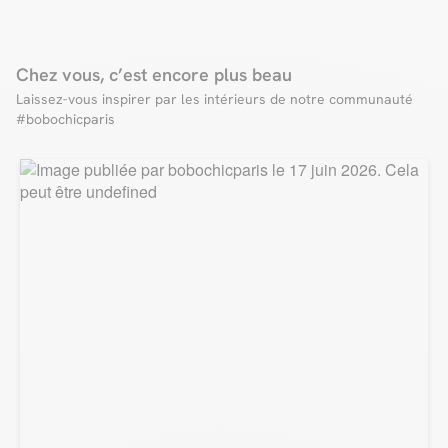
Chez vous, c’est encore plus beau
Zoom sur nos frais de livraison
On vous explique tout !
Laissez-vous inspirer par les intérieurs de notre communauté
Zoom livraison
On vous livre en...
🇫🇷 France (Corse incluse), 🇱🇺 Luxembourg