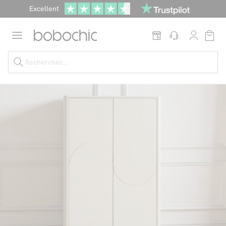
Excellent
Une
parure offerte
dès 999€ d'achat dans la catégorie "Lit"
Dernière chance jusqu'à -50%
Nos Best-sellers
Nouveautés
Livraison rapide
Vos intérieurs