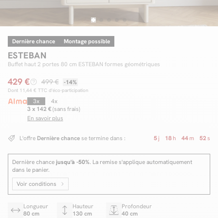
Dernière chance
Montage possible
Facilité de paiements
ESTEBAN
Livraison
Buffet haut 2 portes 80 cm ESTEBAN formes géométriques
429 €
Aide et contact
499 €
-14%
Dont
11,44 €
TTC d'éco-participation
Conseil sur mesure
3x
4x
3 x 142 €
(sans frais)
En savoir plus
Mieux nous connaître
L'offre
Dernière chance
se termine dans :
5
j
18
h
44
m
51
s
Dernière chance
jusqu'à -50%
. La remise s'applique automatiquement
dans le panier.
Voir conditions
Longueur
Hauteur
Profondeur
80 cm
130 cm
40 cm