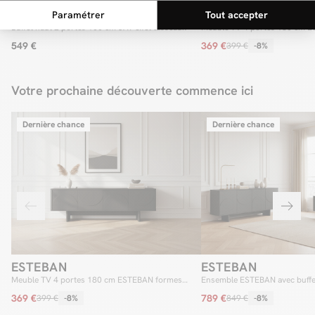
JAY
ESTEBAN
Buffet haut 2 portes 100 cm JAY effet tasseaux
Meuble TV 4 portes 180 cm 
géométriques
549 €
369 €
399 €
-8%
Votre prochaine découverte commence ici
Dernière chance
Dernière chance
ESTEBAN
ESTEBAN
Meuble TV 4 portes 180 cm ESTEBAN formes
Ensemble ESTEBAN avec buffe
géométriques
TV 180 cm formes géométriq
369 €
789 €
399 €
-8%
849 €
-8%