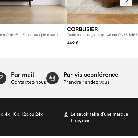
CORBUSIER
 cm CORNEILLE tasseaux pin massif
Table basse organique 138 cm CORBUSIER 
449 €
Par mail
Par visioconférence
Contactez-nous
Prendre rendez vous
x, 4x, 10x, 12x ou 24x
Le savoir faire d’une marque
française