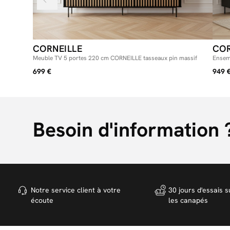
CORNEILLE
COR
Meuble TV 5 portes 220 cm CORNEILLE tasseaux pin massif
Ensem
tassea
699 €
949 
Besoin d'information 
Notre service client à votre
30 jours d'essais s
écoute
les canapés