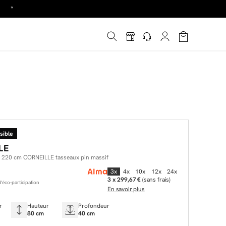
!
é
*
sible
LE
es 220 cm CORNEILLE tasseaux pin massif
3x
4x
10x
12x
24x
3 x 299,67 €
(sans frais)
éco-participation
En savoir plus
r
Hauteur
Profondeur
80 cm
40 cm