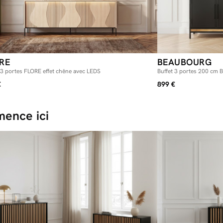
L'astuce Bobo
Afin d’éviter q
qu'elles laisse
conseillons de
- Assurez vous 
- Réglez les ch
RE
BEAUBOURG
 3 portes FLORE effet chêne avec LEDS
Buffet 3 portes 200 cm
€
899 €
ence ici