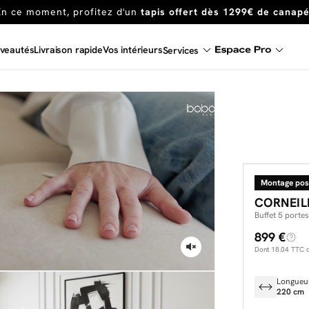
Dernière chance
de profiter de nos prix réduits
jusqu'à -50%
Excellent
veautés
Livraison rapide
Vos intérieurs
Services
En ce moment, profitez d'un
tapis offert dès 1299€ de canap
Montage pos
CORNEIL
Buffet 5 port
899 €
Dont
18.04
TTC d'
Longueu
220 cm