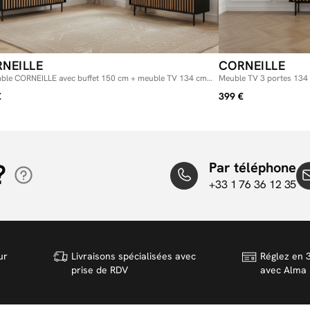
NEILLE
CORNEILLE
ble CORNEILLE avec buffet 150 cm + meuble TV 134 cm
Meuble TV 3 portes 134
ux pin massif
€
399 €
?
Par téléphone
+33 1 76 36 12 35
ur
Livraisons spécialisées avec
Réglez en 3
prise de RDV
avec Alma