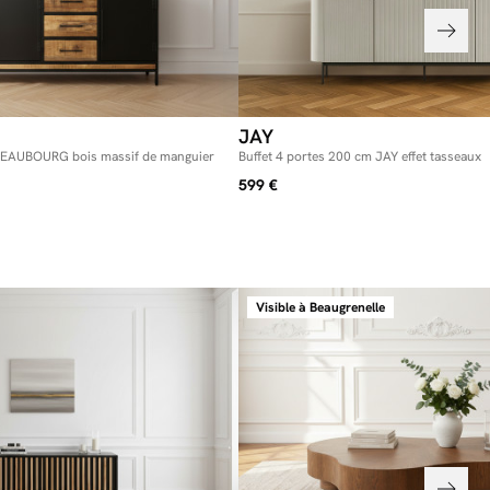
chic afin d'avoir un meuble correctement monté
ue les portes ne frottent de manière répétée avec le temps, et
nt de potentielles petites rayures sur le meuble, nous vous
 réajuster les charnières pour remonter les portes :
que le meuble soit bien droit sur le sol, à l'aide d'un niveau.
arnières d'après l'étape 16 de la notice de montage.
JAY
 BEAUBOURG bois massif de manguier
Buffet 4 portes 200 cm JAY effet tasseaux
599 €
Visible à Beaugrenelle