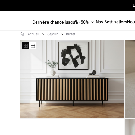
Nos Best-sellers
Nou
Dernière chance jusqu'à -50%
Accueil
Séjour
Buffet