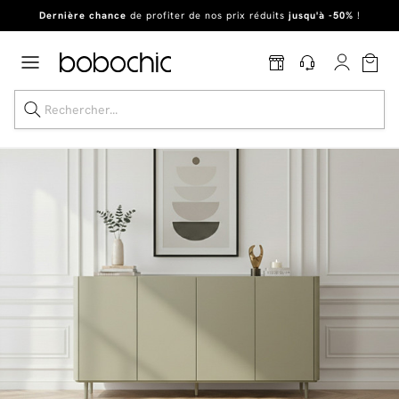
Dernière chance
de profiter de nos prix réduits
jusqu'à -50%
!
Excellent
En ce moment, profitez d'un
tapis offert dès 1299€ de canapé
*
Dernière chance jusqu'à -50%
Nos Best-sellers
Nouveautés
Livraison rapide
Vos intérieurs