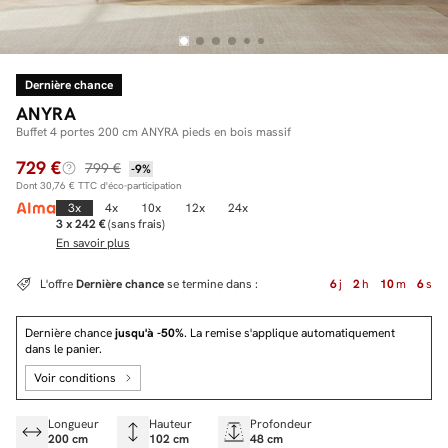
Dernière chance
Facilité de paiements
ANYRA
Livraison
Buffet 4 portes 200 cm ANYRA pieds en bois massif
729 €
Aide et contact
799 €
-9%
Dont
30,76 €
TTC d'éco-participation
Conseil sur mesure
3x
4x
10x
12x
24x
3 x 242 €
(sans frais)
En savoir plus
Mieux nous connaître
L'offre
Dernière chance
se termine dans :
6
j
2
h
10
m
6
s
Dernière chance
jusqu'à -50%
. La remise s'applique automatiquement
dans le panier.
Voir conditions
Longueur
Hauteur
Profondeur
200 cm
102 cm
48 cm