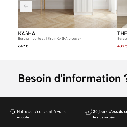
KASHA
TH
Bureau 1 porte et 1 tiroir KASHA pieds or
Burea
349 €
439 
Besoin d'information 
Notre service client à votre
30 jours d'essais s
écoute
les canapés