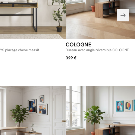
COLOGNE
YS placage chêne massif
Bureau avec angle réversible COLOGNE
329 €