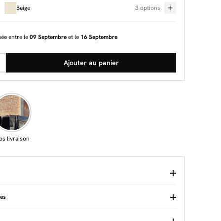
Beige
3 options
mée entre le
09 Septembre
et le
16 Septembre
Ajouter au panier
ps livraison
ues
nneaux (mm)
18
A monter soi-même
Oui (Kit)