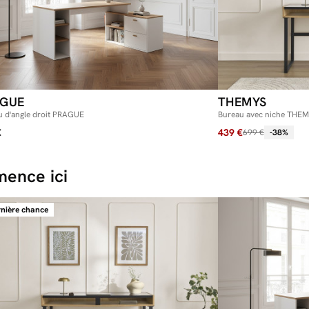
AGUE
THEMYS
u d'angle droit PRAGUE
Bureau avec niche THEM
€
439 €
699 €
-38%
ence ici
nière chance