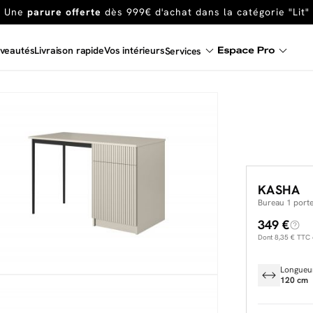
En ce moment, profitez d'un
tapis offert dès 1299€ de canap
Dernière chance
de profiter de nos prix réduits
jusqu'à -50%
veautés
Livraison rapide
Vos intérieurs
Services
Excellent
Une
parure offerte
dès 999€ d'achat dans la catégorie "Lit"
KASHA
Bureau 1 porte
349 €
Dont
8,35 €
TTC d
Longueu
120 cm