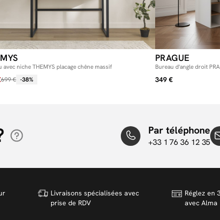
EMYS
PRAGUE
u avec niche THEMYS placage chêne massif
Bureau d'angle droit P
€
349 €
699 €
-38%
?
Par téléphone
+33 1 76 36 12 35
ur
Livraisons spécialisées avec
Réglez en 3
prise de RDV
avec Alma