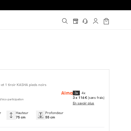
é
*
!
 et 1 tiroir KASHA pieds noirs
3x
4x
3 x 116 €
(sans frais)
'éco-participation
En savoir plus
r
Hauteur
Profondeur
75 cm
55 cm