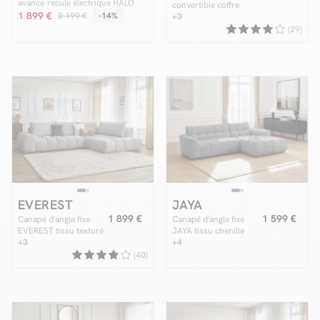
avance-recule électrique HALO
convertible coffre
tissu lisse
1 899 €
2 199 €
-14%
EVEREST tissu texturé
+3
(29)
EVEREST
JAYA
1 899 €
1 599 €
Canapé d'angle fixe
Canapé d'angle fixe
EVEREST tissu texturé
JAYA tissu chenille
+3
+4
(40)