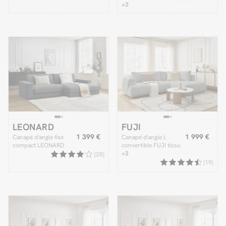
+3
LEONARD
FUJI
1 399 €
1 999 €
Canapé d'angle fixe
Canapé d'angle L
compact LEONARD
convertible FUJI tissu
tissu texturé
bouclette
+2
(25)
(19)