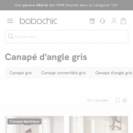
En ce moment, profitez d'un
tapis offert dès 1299€ de canapé
*
Dernière chance
de profiter de nos prix réduits
jusqu'à -50%
!
Excellent
Une
parure offerte
dès 999€ d'achat dans la catégorie "Lit"
Canapé d'angle gris
Canapé gris
Canapé convertible gris
Canapé d'angle gris 
Dernière chance jusqu'à -50%
Nos Best-sellers
Nouveautés
331
résultats
Livraison rapide
Canapé électrique
Vos intérieurs