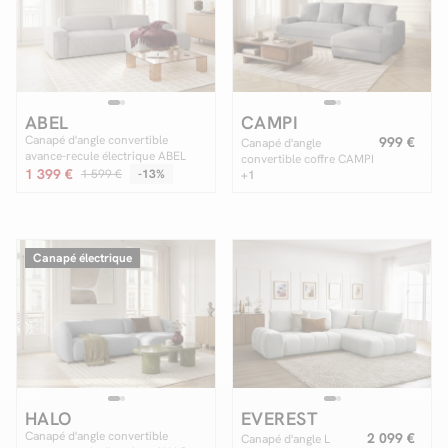
Facilité de paiements
ABEL
CAMPI
Livraison
Canapé d'angle convertible
999 €
Canapé d'angle
avance-recule électrique ABEL
convertible coffre CAMPI
Aide et contact
tissu chiné
1 399 €
1 599 €
-13%
tissu velours côtelé
+1
Conseil sur mesure
Mieux nous connaître
Canapé électrique
HALO
EVEREST
Canapé d'angle convertible
2 099 €
Canapé d'angle L