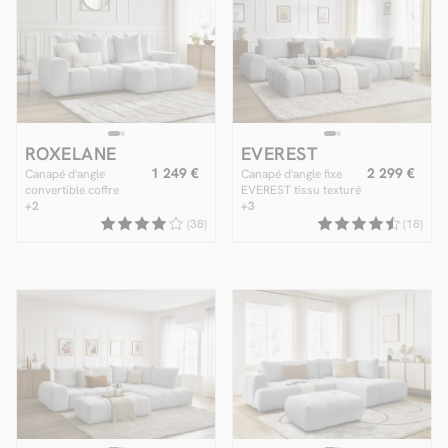
ROXELANE
EVEREST
1 249 €
2 299 €
Canapé d'angle
Canapé d'angle fixe
convertible coffre
EVEREST tissu texturé
ROXELANE tissu chiné
+2
avec pouf
+3
(38)
(18)