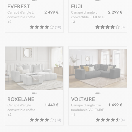
EVEREST
FUJI
2 499 €
2 299 €
Canapé d'angle L
Canapé d'angle L
convertible coffre
convertible FUJI tissu
EVEREST tissu chiné
+2
lisse avec pouf
+3
avec pouf
(10)
(3)
ROXELANE
VOLTAIRE
1 449 €
1 499 €
Canapé d'angle
Canapé d'angle fixe
convertible coffre
modulable VOLTAIRE
ROXELANE tissu chiné
+2
avec 1 chauffeuse 2
+1
avec pouf
places, 1 angle et 1
(14)
(4)
chauffeuse 1 place