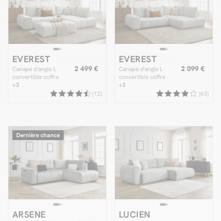
EVEREST
EVEREST
2 499 €
2 099 €
Canapé d'angle L
Canapé d'angle L
convertible coffre
convertible coffre
EVEREST tissu texturé
+3
EVEREST tissu chiné
+2
avec pouf
(12)
(63)
Dernière chance
ARSENE
LUCIEN