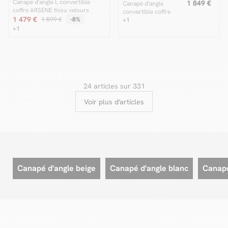
Canapé d'angle L convertible
1 849 €
Canapé d'angle
coffre ARSENE tissu velours
convertible coffre
1 479 €
1 599 €
-8%
LUCIEN gros côtelé
+1
doux
+1
24 articles sur 331
Voir plus d'articles
Canapé d'angle beige
Canapé d'angle blanc
Canapé