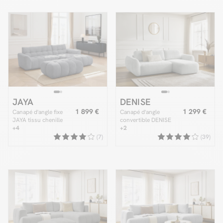
JAYA
DENISE
1 899 €
1 299 €
Canapé d'angle fixe
Canapé d'angle
JAYA tissu chenille
convertible DENISE
avec pouf
+4
tissu texturé
+2
(7)
(39)