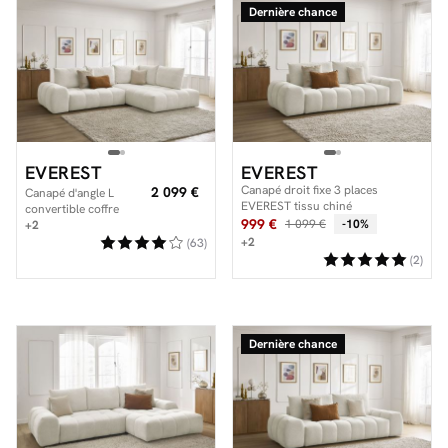
Dernière chance
EVEREST
EVEREST
Canapé droit fixe 3 places
2 099 €
Canapé d'angle L
EVEREST tissu chiné
convertible coffre
999 €
1 099 €
-10%
EVEREST tissu chiné
+2
+2
(63)
(2)
Dernière chance