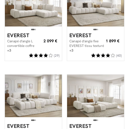
Facilité de paiements
EVEREST
EVEREST
Livraison
2 099 €
1 899 €
Canapé d'angle L
Canapé d'angle fixe
convertible coffre
EVEREST tissu texturé
Aide et contact
EVEREST tissu texturé
+3
+3
(29)
(40)
Conseil sur mesure
Mieux nous connaître
EVEREST
EVEREST