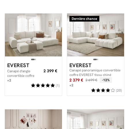
Dernière chance
EVEREST
EVEREST
Canapé panoramique convertible
2 399 €
Canapé d'angle
coffre EVEREST tissu chiné
convertible coffre
2 379 €
2 699 €
-12%
EVEREST tissu chiné
+2
avec pouf
+2
(1)
(20)