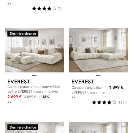
avec pouf
+2
(7)
Dernière chance
EVEREST
EVEREST
Canapé panoramique convertible
1 899 €
Canapé d'angle fixe
coffre EVEREST tissu chiné avec
EVEREST tissu chiné
pouf
2 699 €
3 099 €
-13%
+2
+2
(161)
Dernière chance