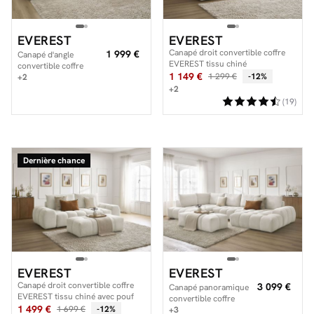
EVEREST
EVEREST
Canapé droit convertible coffre
1 999 €
Canapé d'angle
EVEREST tissu chiné
convertible coffre
1 149 €
1 299 €
-12%
EVEREST tissu chiné
+2
+2
(19)
Dernière chance
EVEREST
EVEREST
Canapé droit convertible coffre
3 099 €
Canapé panoramique
EVEREST tissu chiné avec pouf
convertible coffre
1 499 €
1 699 €
-12%
EVEREST tissu texturé
+3