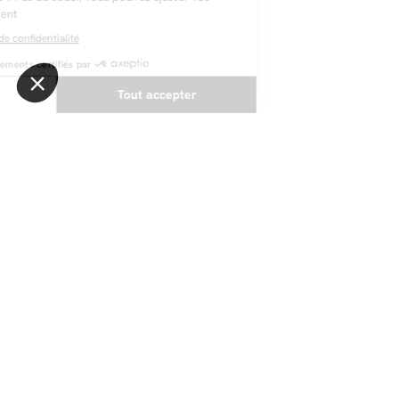
NEWSLETTER
Restez au courant des dernières nouveautés
Envoyer
@bobochicparis
Suivez nous sur nos réseaux sociaux