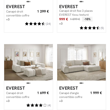
EVEREST
EVEREST
Canapé droit fixe 3 places
1 299 €
Canapé droit
EVEREST tissu texturé
convertible coffre
999 €
1 099 €
-10%
EVEREST tissu texturé
+3
+3
(24)
(5)
EVEREST
EVEREST
1 699 €
1 999 €
Canapé droit
Canapé d'angle
convertible coffre
convertible coffre
EVEREST tissu texturé
+3
EVEREST tissu texturé
+3
avec pouf
(4)