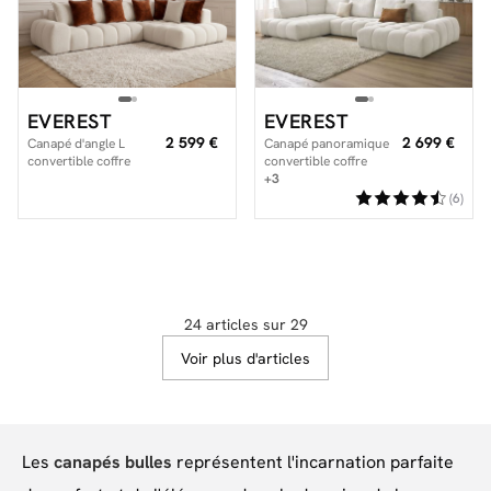
EVEREST
EVEREST
2 599 €
2 699 €
Canapé d'angle L
Canapé panoramique
convertible coffre
convertible coffre
EVEREST coussins en
EVEREST tissu texturé
+3
peau lainée
(6)
24 articles sur 29
Voir plus d'articles
Les
canapés bulles
représentent l'incarnation parfaite