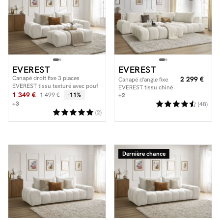
EVEREST
EVEREST
Canapé droit fixe 3 places
2 299 €
Canapé d'angle fixe
EVEREST tissu texturé avec pouf
EVEREST tissu chiné
1 349 €
1 499 €
-11%
avec pouf
+2
+3
(48)
(2)
Dernière chance