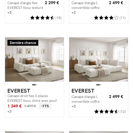
2 299 €
2 499 €
Canapé d'angle fixe
Canapé d'angle L
EVEREST tissu texturé
convertible coffre
avec pouf
+3
EVEREST tissu chiné
+2
avec pouf
(18)
(11)
Dernière chance
EVEREST
EVEREST
Canapé droit fixe 3 places
2 499 €
Canapé d'angle L
EVEREST tissu chiné avec pouf
convertible coffre
1 349 €
1 499 €
-11%
EVEREST tissu texturé
+3
avec pouf
+2
(12)