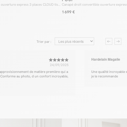
e ouverture express 3 places CLOUD tissu
Canapé droit convertible ouverture express
t, le pouf CLOUD se présente comme un très bel objet déco qui
bouclette
 la douceur et de la chaleur à votre intérieur ! N’oublions pas la
1 699 €
e du pouf qui est de vous offrir une assise de confort. Le pouf
re les mêmes bienfaits que le canapé et se montrera
dans tout séjour qui se respecte !
Trier par :
Hardelain Magalie
24/09/2025
n approvisionnement de matière première qui a
Une qualité incroyable et
e ! Conforme au photo, d un confort incroyable,
je le recommande