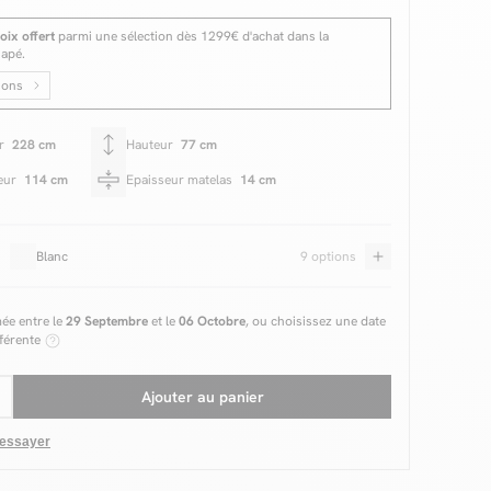
oix offert
parmi une sélection dès 1299€ d'achat dans la
napé.
ions
ur
228 cm
Hauteur
77 cm
eur
114 cm
Epaisseur matelas
14 cm
Blanc
9 options
mée entre le
29 Septembre
et le
06 Octobre
, ou choisissez une date
fférente
Ajouter au panier
 essayer