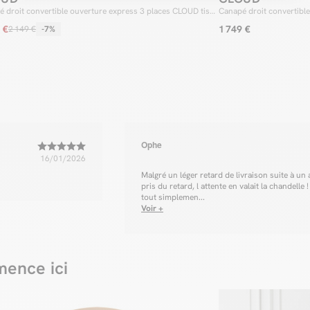
pouf
 droit convertible ouverture express 3 places CLOUD tissu
Canapé droit convertibl
CLOUD. En effe
avec pouf
lisse
saura amener de
 €
1 749 €
2 149 €
-7%
mission de bas
CLOUD vous off
indispensable 
Ophe
16/01/2026
Malgré un léger retard de livraison suite à u
pris du retard, l attente en valait la chandell
tout simplemen...
Voir +
ence ici