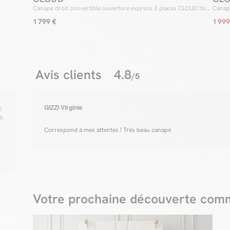
Canapé droit convertible ouverture express 3 places CLOUD tissu
Canapé
bouclette
lisse 
1 799 €
1 999
Avis clients
4.8
/5
GIZZI Virginie
6
0
Correspond à mes attentes ! Très beau canapé
Votre prochaine découverte comm