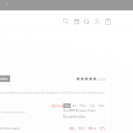
!
é
*
sible
4
avis
onvertible ouverture express 3 places CLOUD tissu bouclette avec
3x
4x
10x
12x
24x
3 x 699 €
(sans frais)
d'éco-participation
En savoir plus
 termine dans :
06
j
12
h
00
m
15
s