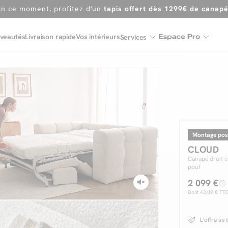
Dernière chance
de profiter de nos prix réduits
jusqu'à -50%
Excellent
veautés
Livraison rapide
Vos intérieurs
Services
En ce moment, profitez d'un
tapis offert dès 1299€ de canap
Montage pos
CLOUD
Canapé droit c
pouf
2 099 €
Dont
43,09 €
TTC 
L'offre se