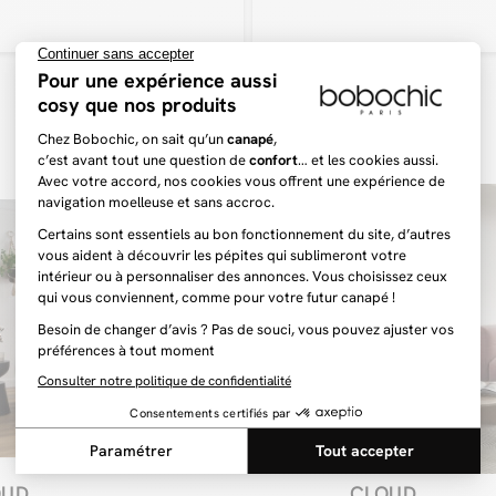
renforce la du
la mousse haut
nombreuses an
Le canapé déco
Quoi de mieux q
droit 3 places
cette ambiance
formidable obj
élégance à vot
dimensions qui
moments de vie
Facilitez-vous 
Autre élément i
droit est disp
votre canapé e
seulement. Qu
vous souhaitie
sera indispens
incomparable, 
tendance.
Le petit plus i
Renforcez la t
OUD
CLOUD