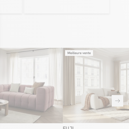
rabilité du canapé. En effet, grâce à sa fonction mémoire de forme,
e résilience permet au canapé de conserver sa forme et ce, sur de
nées !
 et convivial
u’allier déco et convivialité pour votre séjour ? Avec le canapé
 CLOUD, vous ne rencontrerez aucune difficulté à mettre en place
 pour votre pièce de vie. D’une part, il se présentera comme un
et déco grâce à son look original et unique qui donnera douceur et
re salon. D’autre part, le canapé présente de généreuses
Meilleure vente
 vous permettront d’accueillir tous vos proches pour profiter des
 dans les meilleures conditions !
le quotidien avec une collection pratique
mportant de la collection CLOUD : sa praticité. En effet, le canapé
onible en version convertible. Vous serez en mesure de transformer
n un couchage quotidien de grand confort, en quelques secondes
e vous cherchiez un canapé pour une chambre d’ami, ou bien que
z optimiser votre espace, le canapé droit convertible CLOUD vous
able ! Ils sauront vous apporter une touche moderne
rendant votre espace chaleureux, accueillant et particulièrement
ndispensable : le pouf
ouche déco de votre séjour avec le
FUJI