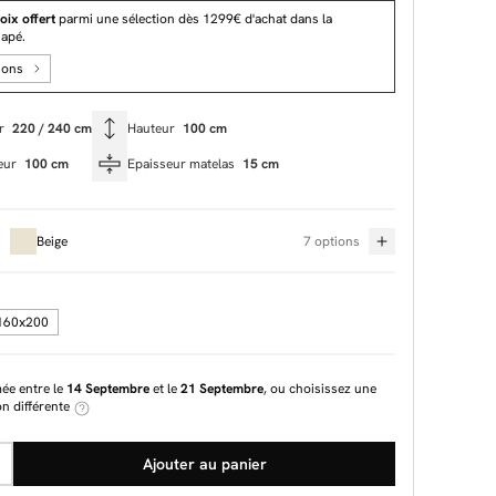
oix offert
parmi une sélection dès 1299€ d'achat dans la
napé.
ions
ur
220 / 240 cm
Hauteur
100 cm
eur
100 cm
Epaisseur matelas
15 cm
Beige
7 options
160x200
mée entre le
14 Septembre
et le
21 Septembre
, ou choisissez une
on différente
Ajouter au panier