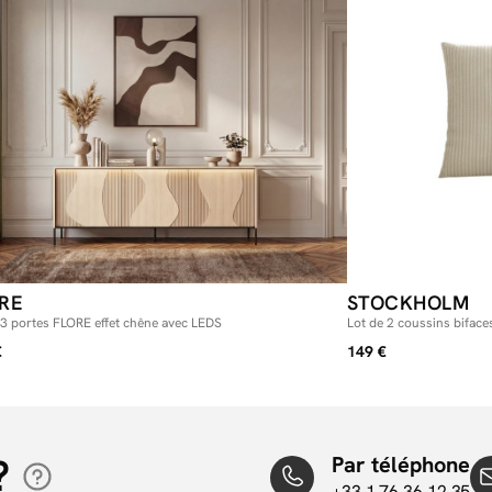
RE
STOCKHOLM
 3 portes FLORE effet chêne avec LEDS
Lot de 2 coussins bifa
€
149 €
?
Par téléphone
+33 1 76 36 12 35