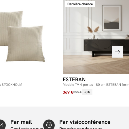
Dernière chance
ESTEBAN
ces STOCKHOLM
Meuble TV 4 portes 180 cm ESTEBAN form
369 €
399 €
-8%
Par mail
Par visioconférence
Contactez-nous
Prendre rendez vous