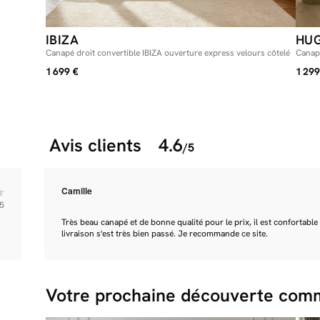
IBIZA
HU
Canapé droit convertible IBIZA ouverture express velours côtelé
Canapé
1 699 €
1 299
Avis clients
4.6
/5
Camille
5
Très beau canapé et de bonne qualité pour le prix, il est confortable
livraison s'est très bien passé. Je recommande ce site.
Votre prochaine découverte comm