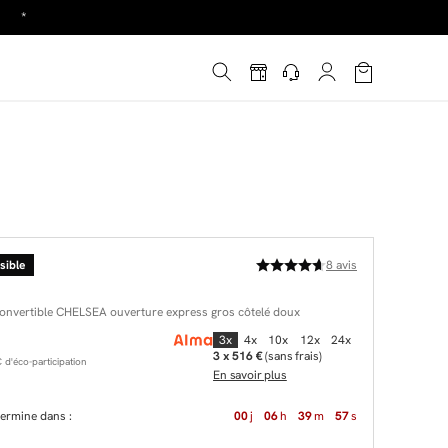
!
é
*
sible
8
avis
A
convertible CHELSEA ouverture express gros côtelé doux
3x
4x
10x
12x
24x
3 x 516 €
(sans frais)
d'éco-participation
En savoir plus
 termine dans :
00
j
06
h
39
m
56
s