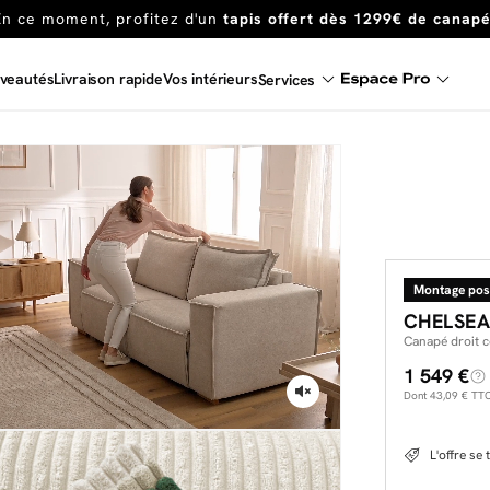
Dernière chance
de profiter de nos prix réduits
jusqu'à -50%
Excellent
veautés
Livraison rapide
Vos intérieurs
Services
En ce moment, profitez d'un
tapis offert dès 1299€ de canap
Montage pos
CHELSE
Canapé droit 
1 549 €
Dont
43,09 €
TTC 
L'offre se