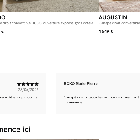
journée que po
dernière surpri
Ce canapé lit 
matelas fait ab
GO
AUGUSTIN
épaisseur de 1
 droit convertible HUGO ouverture express gros côtelé
Canapé droit convertibl
d’un support i
côtelé
qualité ! Qu’il
 €
1 549 €
studio en lieu 
votre qualité 
BOKO Marie-Pierre
23/06/2026
 sans être trop mou. La
Canapé confortable, les accoudoirs prennent u
commande
ence ici