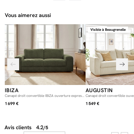
Vous aimerez aussi
Visible à Beaugrenelle
IBIZA
AUGUSTIN
Canapé droit convertible IBIZA ouverture express
Canapé droit convertible ouve
velours côtelé
AUGUSTIN velours côtelé
1 699 €
1 549 €
Avis clients
4.2
/5