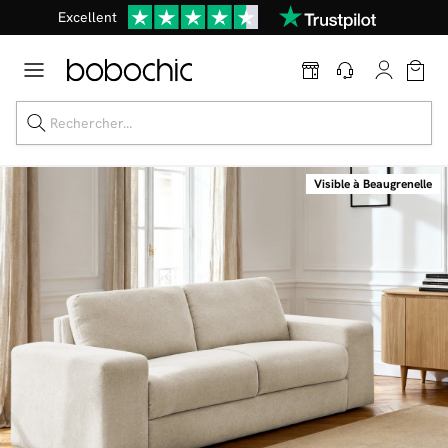
Excellent
Une
parure offerte
dès 999€ d'achat dans la catégorie "Lit"
Visible à Beaugrenelle
Dernière chance jusqu'à -50%
Nos Best-sellers
Nouveautés
Livraison rapide
Vos intérieurs