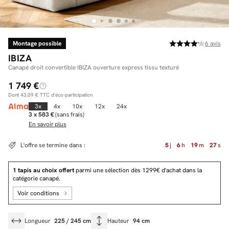
Montage possible
6
avis
Facilité de paiements
IBIZA
Livraison
Canapé droit convertible IBIZA ouverture express tissu texturé
1 749 €
Aide et contact
Dont
43,09 €
TTC d'éco-participation
Conseil sur mesure
3x
4x
10x
12x
24x
3 x 583 €
(sans frais)
En savoir plus
Mieux nous connaître
L'offre se termine dans :
5
j
6
h
19
m
25
s
1 tapis au choix offert
parmi une sélection dès 1299€ d'achat dans la
catégorie canapé.
Voir conditions
Longueur
225 / 245 cm
Hauteur
94 cm