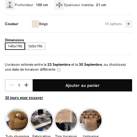
Profondeur
100 cm
Epaisseur matelas
21 cm
Couleur
Beige
10 options
Dimensions
140x196
160x196
Livraison estimée entre le
23 Septembre
et le
30 Septembre
, ou choisissez
une date de livraison différente
Ajouter au panier
30 jours pour essayer
Tuto shopping
Fabrication
Tips livraison
Unboxing