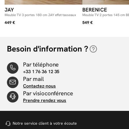
JAY
BERENICE
Meuble TV 3 portes 180 cm JAY effet tasseaux
Meuble TV 2 portes 145 cm B
de manguier
449 €
549 €
Besoin d'information ?
Par téléphone
+33 1 76 36 12 35
Par mail
Contactez-nous
Par visioconférence
Prendre rendez vous
Notre service client à votre
écoute