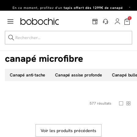
En ce moment, profitez d'un
tapis offert dès 1299€ de canapé
*
Dernière chance
de profiter de nos prix réduits
jusqu'à -50%
!
0
Excellent
Une
parure offerte
dès 999€ d'achat dans la catégorie "Lit"
canapé microfibre
Canapé anti-tache
Canapé assise profonde
Canapé bull
Dernière chance jusqu'à -50%
Nos Best-sellers
Nouveautés
577
résultats
Livraison rapide
Vos intérieurs
Voir les produits précédents