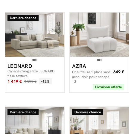
Dernière chance
LEONARD
AZRA
Canapé d'angle fixe LEONARD
649 €
Chauffeuse 1 place sans
tissu texturé
accoudoir pour canapé
1 419 €
1 599 €
-12%
modulable AZRA tissu
+2
bouclette
Livraison offerte
Dernière chance
Dernière chance