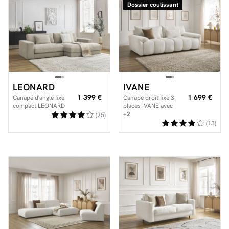
Dossier coulissant
LEONARD
IVANE
1 399 €
1 699 €
Canapé d'angle fixe
Canapé droit fixe 3
compact LEONARD
places IVANE avec
tissu texturé
dossier avance-recule
+2
(25)
en tissu texturé
(13)