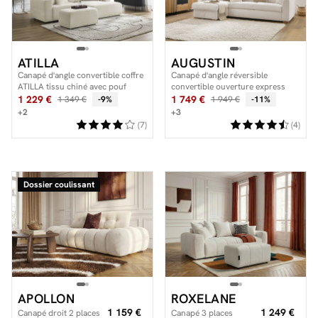
ATILLA
AUGUSTIN
Canapé d'angle convertible coffre
Canapé d'angle réversible
ATILLA tissu chiné avec pouf
convertible ouverture express
AUGUSTIN tissu bouclette
1 229 €
1 749 €
1 349 €
-9%
1 949 €
-11%
+2
+3
(7)
(4)
Dossier coulissant
APOLLON
ROXELANE
1 159 €
1 249 €
Canapé droit 2 places
Canapé 3 places