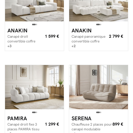
ANAKIN
ANAKIN
1 599 €
2 799 €
Canapé droit
Canapé panoramique
convertible coffre
convertible coffre
ANAKIN tissu bouclette
+3
ANAKIN tissu texturé
+2
avec pouf
PAMIRA
SERENA
1 299 €
899 €
Canapé droit fixe 3
Chauffeuse 2 places pour
places PAMIRA tissu
canapé modulable