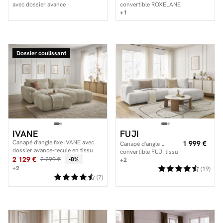
avec dossier avance
convertible ROXELANE
recule APOLLON en
tissu chiné avec pouf
+1
tissu bouclette
Dossier coulissant
IVANE
FUJI
Canapé d'angle fixe IVANE avec
1 999 €
Canapé d'angle L
dossier avance-recule en tissu
convertible FUJI tissu
texturé et son pouf
2 129 €
2 299 €
-8%
bouclette
+2
+2
(19)
(7)