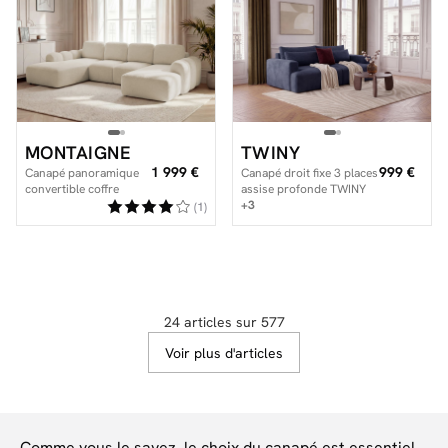
MONTAIGNE
TWINY
1 999 €
999 €
Canapé panoramique
Canapé droit fixe 3 places
convertible coffre
assise profonde TWINY
MONTAIGNE tissu
tissu lisse
+3
(1)
bouclette
24 articles sur 577
Voir plus d'articles
Comme vous le savez, le choix du canapé est essentiel