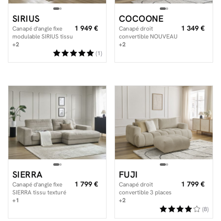
SIRIUS
COCOONE
1 949 €
1 349 €
Canapé d'angle fixe
Canapé droit
modulable SIRIUS tissu
convertible NOUVEAU
texturé avec 1
+2
COCOONE ouverture
+2
chauffeuse
express tissu texturé
(1)
SIERRA
FUJI
1 799 €
1 799 €
Canapé d'angle fixe
Canapé droit
SIERRA tissu texturé
convertible 3 places
+1
FUJI tissu bouclette
+2
avec pouf
(8)