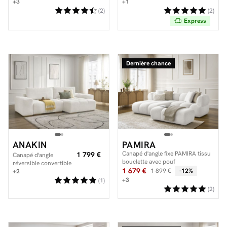
bouclette
+3
SERENA tissu chiné
+1
(2)
(2)
Express
Dernière chance
ANAKIN
PAMIRA
Canapé d'angle fixe PAMIRA tissu
1 799 €
Canapé d'angle
bouclette avec pouf
réversible convertible
1 679 €
1 899 €
-12%
coffre ANAKIN tissu
+2
texturé
+3
(1)
(2)