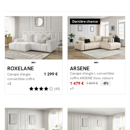
Dernière chance
Facilité de paiements
Livraison
Aide et contact
Conseil sur mesure
ROXELANE
ARSENE
Mieux nous connaître
Canapé d'angle L convertible
1 299 €
Canapé d'angle
coffre ARSENE tissu velours
convertible coffre
1 479 €
1 599 €
-8%
ROXELANE tissu
+2
bouclette
+1
(45)