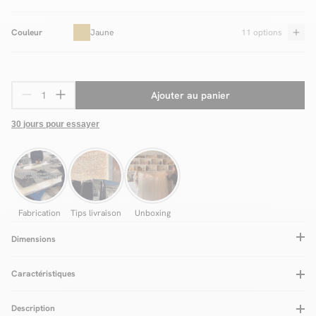
Couleur
Jaune
11 options
Ajouter au panier
30 jours pour essayer
Fabrication
Tips livraison
Unboxing
Dimensions
Caractéristiques
Type de confort assise
Equilibré
Coussin(s) déco inclus
Non
Description
Convertible
Oui
Longueur totale (cm)
384