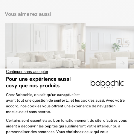
Vous aimerez aussi
CHELSEA
NIHAD
Canapé panoramique convertible coffre CHELSEA
Canapé panoramique converti
gros côtelé doux
velours côtelé avec pouf
1 899 €
1 849 €
Avis clients
4.6
/5