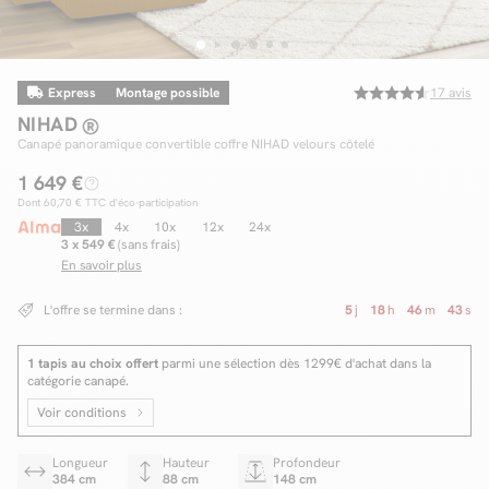
Express
Montage possible
17
avis
Facilité de paiements
NIHAD
Livraison
Canapé panoramique convertible coffre NIHAD velours côtelé
1 649 €
Aide et contact
Dont
60,70 €
TTC d'éco-participation
Conseil sur mesure
3x
4x
10x
12x
24x
3 x 549 €
(sans frais)
En savoir plus
Mieux nous connaître
L'offre se termine dans :
5
j
18
h
46
m
42
s
1 tapis au choix offert
parmi une sélection dès 1299€ d'achat dans la
catégorie canapé.
Voir conditions
Longueur
Hauteur
Profondeur
384 cm
88 cm
148 cm