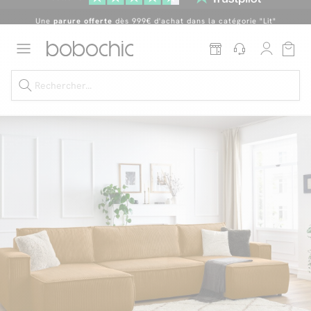
Une
parure offerte
dès 999€ d'achat dans la catégorie "Lit"
En ce moment, profitez d'un
tapis offert dès 1299€ de canapé
*
Dernière chance
de profiter de nos prix réduits
jusqu'à -50%
!
Excellent
Une
parure offerte
dès 999€ d'achat dans la catégorie "Lit"
Dernière chance jusqu'à -50%
Nos Best-sellers
Nouveautés
Livraison rapide
Vos intérieurs