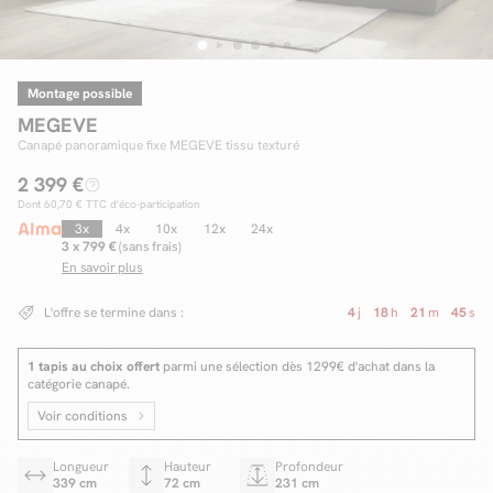
Montage possible
Facilité de paiements
MEGEVE
Livraison
Canapé panoramique fixe MEGEVE tissu texturé
2 399 €
Aide et contact
Dont
60,70 €
TTC d'éco-participation
Conseil sur mesure
3x
4x
10x
12x
24x
3 x 799 €
(sans frais)
En savoir plus
Mieux nous connaître
L'offre se termine dans :
4
j
18
h
21
m
44
s
1 tapis au choix offert
parmi une sélection dès 1299€ d'achat dans la
catégorie canapé.
Voir conditions
Longueur
Hauteur
Profondeur
339 cm
72 cm
231 cm