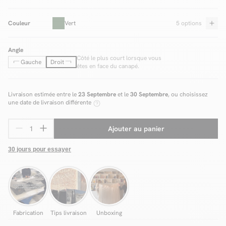
Couleur
Vert
5 options
Angle
Côté le plus court lorsque vous
Gauche
Droit
êtes en face du canapé.
Livraison estimée entre le
23 Septembre
et le
30 Septembre
, ou choisissez
une date de livraison différente
Ajouter au panier
30 jours pour essayer
Fabrication
Tips livraison
Unboxing