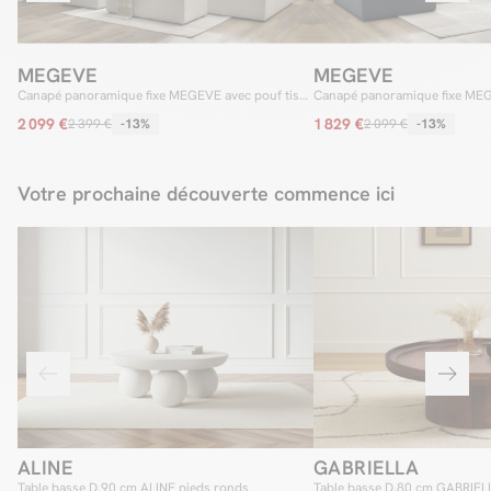
MEGEVE
MEGEVE
Canapé panoramique fixe MEGEVE avec pouf tissu
Canapé panoramique fixe MEG
chiné
2 099 €
1 829 €
2 399 €
-13%
2 099 €
-13%
Votre prochaine découverte commence ici
ALINE
GABRIELLA
Table basse D.90 cm ALINE pieds ronds
Table basse D.80 cm GABRIELL