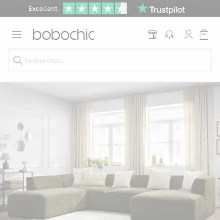
Excellent
Une
parure offerte
dès 999€ d'achat dans la catégorie "Lit"
Dernière chance jusqu'à -50%
Nos Best-sellers
Nouveautés
Livraison rapide
Vos intérieurs