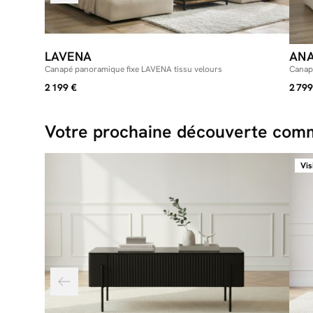
LAVENA
ANA
Canapé panoramique fixe LAVENA tissu velours
Canapé
avec 
2 199 €
2 799
Votre prochaine découverte comm
Vis