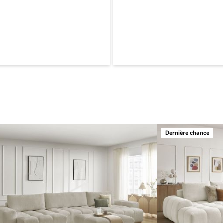
en sublimera l
Le caractère u
Pour cette nouv
deux revêtemen
son confort. D
caractère, alo
faits pour vous
supplémentaire
différence dans
surprend par s
Un canapé maje
Pensé pour les
Dernière chance
grand modèle d
exige un grand
vous bénéficie
courtes pauses
dimensions gé
ANAKIN deviend
proches prendr
canapé élégant
Le pouf pour pl
Quoi de mieux