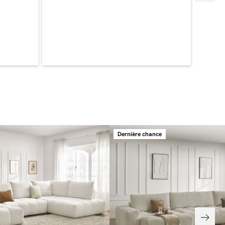
a déco, tout en douceur et en élégance.
nique du tissu texturé
elle collection ANAKIN, nous avons fait le choix de la décliner en
ts différents afin que vous puissiez personnaliser son visuel et
e ce fait, si vous êtes en quête d’un canapé majestueux et de
rs les canapés ANAKIN dans leur déclinaison en tissu texturé sont
. Tout d’abord, le tissu texturé apporte un caractère
 au canapé, lui conférant un style et un charme unique, qui fera la
 toutes les décos. Malgré le caractère affirmé du tissu, ce dernier
a douceur au toucher.
stueux et convivial
 grands intérieurs, le canapé panoramique ANAKIN est le plus
Dernière chance
e la collection. Avec ses deux méridiennes et sa forme en U, il
 espace pour pouvoir exprimer toutes ses qualités. Tout d’abord,
rez d’un espace de détente incomparable, que ce soit pour de
 ou bien, pour de longs moments de détente. Enfin, avec ses
néreuses et son grand nombre de places, le canapé panoramique
ra le lieu de réunion privilégié. Nul doute que vous et vos
ez plaisir à vous retrouver pour les grandes occasions dans un
 et de grand confort !
us de convivialité et de praticité
 pour compléter un salon qu’un pouf ? Le pouf ANAKIN saura