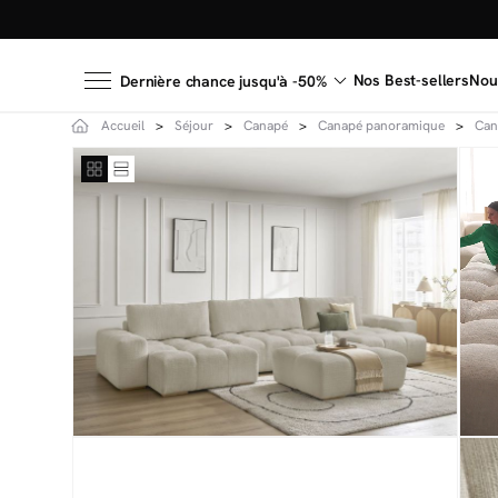
Nos Best-sellers
Nou
Dernière chance jusqu'à -50%
Accueil
Séjour
Canapé
Canapé panoramique
Can