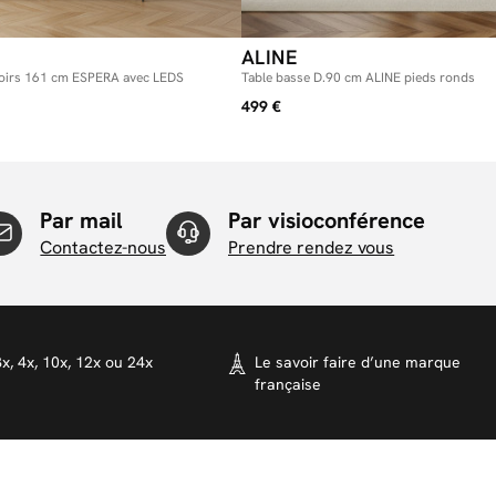
ALINE
roirs 161 cm ESPERA avec LEDS
Table basse D.90 cm ALINE pieds ronds
499 €
Par mail
Par visioconférence
Contactez-nous
Prendre rendez vous
x, 4x, 10x, 12x ou 24x
Le savoir faire d’une marque
française