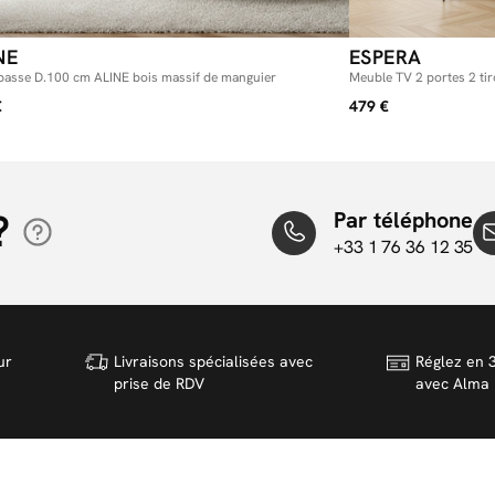
NE
ESPERA
 basse D.100 cm ALINE bois massif de manguier
Meuble TV 2 portes 2 ti
€
479 €
?
Par téléphone
+33 1 76 36 12 35
ur
Livraisons spécialisées avec
Réglez en 3
prise de RDV
avec Alma