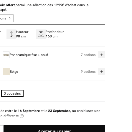
oix offert
parmi une sélection dès 1299€ d'achat dans la
napé.
ions
r
Hauteur
Profondeur
90 cm
160 cm
Panoramique fixe + pouf
7 options
Beige
9 options
3 coussins
mée entre le
16 Septembre
et le
23 Septembre
, ou choisissez une
on différente
Ajouter au panier