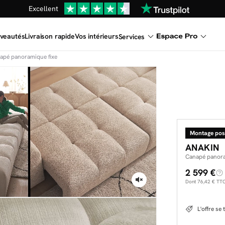
Une
parure offerte
dès 999€ d'achat dans la catégorie "Lit"
En ce moment, profitez d'un
tapis offert dès 1299€ de canap
veautés
Livraison rapide
Vos intérieurs
Services
Dernière chance
de profiter de nos prix réduits
jusqu'à -50%
apé panoramique fixe
Excellent
Une
parure offerte
dès 999€ d'achat dans la catégorie "Lit"
Montage pos
ANAKIN
Canapé panora
2 599 €
Dont
76,42 €
TTC 
L'offre se