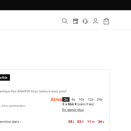
é
*
!
sible
mique fixe ANAKIN tissu texturé avec pouf
3x
4x
10x
12x
24x
3 x 866 €
(sans frais)
d'éco-participation
En savoir plus
 termine dans :
05
j
03
h
11
m
32
s