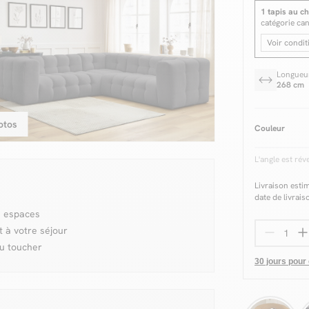
1 tapis au ch
catégorie ca
Voir condit
Longueu
268 cm
otos
Couleur
L'angle est rév
Livraison esti
date de livrais
s espaces
t à votre séjour
au toucher
30 jours pour