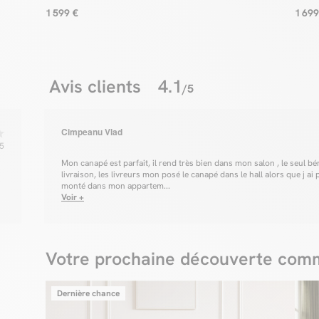
1 599 €
1 699
Avis clients
4.1
/5
Cimpeanu Vlad
5
Mon canapé est parfait, il rend très bien dans mon salon , le seul bé
livraison, les livreurs mon posé le canapé dans le hall alors que j ai 
monté dans mon appartem...
Voir +
Votre prochaine découverte comm
Dernière chance