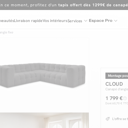
Dernière chance
de profiter de nos prix réduits
jusqu'à -50%
Excellent
veautés
Livraison rapide
Vos intérieurs
Services
En ce moment, profitez d'un
tapis offert dès 1299€ de canap
ngle fixe
Montage pos
CLOUD
Canapé d'angl
1 799 €
Dont
60,70 €
TTC 
L'offre se