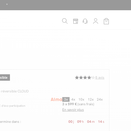
!
é
*
sible
8
avis
e réversible CLOUD
3x
4x
10x
12x
24x
3 x 599 €
(sans frais)
d'éco-participation
En savoir plus
 termine dans :
00
j
09
h
04
m
12
s