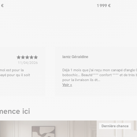
 €
1 999 €
lantz Géraldine
11/04/2026
mol est pour la
Déjà 1 mois que j'ai reçu mon canapé d'angle
payé pour qu il soit
bobochic... Beauté**** confort **** et de très
pour la livraison ils ét...
Voir +
ence ici
Dernière chance