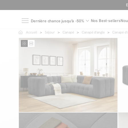
Nos Best-sellers
Nou
Dernière chance jusqu'à -50%
Accueil
Séjour
Canapé
Canapé d'angle
Canapé d'a