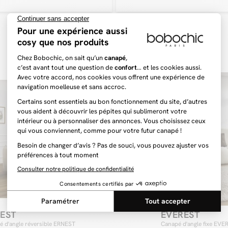
Deux méridien
Un canapé avec
de bénéficier 
canapé d’angle
CLOUD, compos
offrir un conf
généreuses de 
plus important
l’aise sur ce d
surtout que la
Meilleure vente
grande qualité.
disponible pou
EST
EVEREST
é d'angle réversible ERNEST
Canapé d'angle fixe EVE