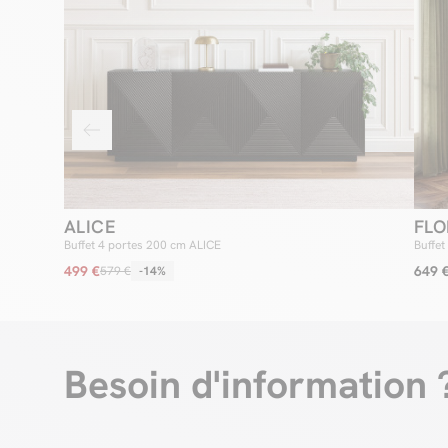
ALICE
FLO
Buffet 4 portes 200 cm ALICE
Buffet
499 €
649 
579 €
-14%
Besoin d'information 