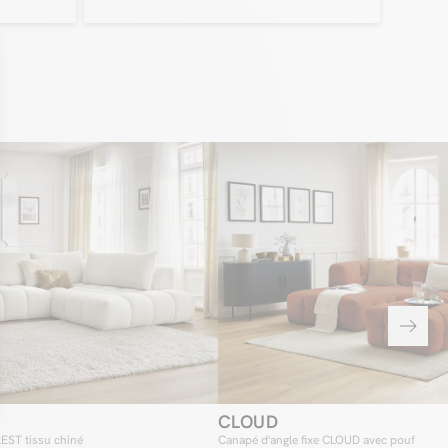
nes en un canapé
 méridienne, c’est une invitation au repos, en plus de l’assurance
d’un espace idéal pour se détendre. Avec le
 réversible
é de deux méridiennes, découvrez un canapé à même de vous
ort d’une qualité incomparable. Tout d’abord, avec les dimensions
ses deux méridiennes combinées, vous bénéficierez d’une surface
e, de façon à ce que vous puissiez vous coucher et vous mettre à
ernier. De quoi profiter d’un repos particulièrement agréable,
 collection CLOUD se distingue pour son accueil et son confort de
 Enfin, qui dit deux méridiennes, dit aussi un grand espace
r pouvoir recevoir ses proches dans les meilleures conditions.
CLOUD
REST tissu chiné
Canapé d'angle fixe CLOUD avec pouf