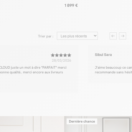
1 899 €
Trier par :
Sibul Sara
28/03/2026
 CLOUD juste un mot à dire "PARFAIT" merci
J'aime beaucoup ce canap
 bonne qualité.. merci encore aux livreurs
recommande sans hésit
Dernière chance