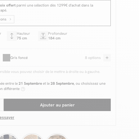
oix offert
parmi une sélection dès 1299€ d'achat dans la
napé.
ions
r
Hauteur
Profondeur
75 cm
184 cm
Gris foncé
8 options
ersible vous pouvez choisir de le mettre à droite ou à gauche.
mée entre le
21 Septembre
et le
28 Septembre
, ou choisissez une
on différente
Ajouter au panier
 essayer