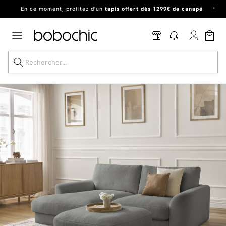
En ce moment, profitez d'un
tapis offert dès 1299€ de canapé
*
Dernière chance
de profiter de nos prix réduits
jusqu'à -50%
!
Excellent
En ce moment, profitez d'un
tapis offert dès 1299€ de canapé
*
Dernière chance jusqu'à -50%
Nos Best-sellers
Nouveautés
Livraison rapide
Vos intérieurs