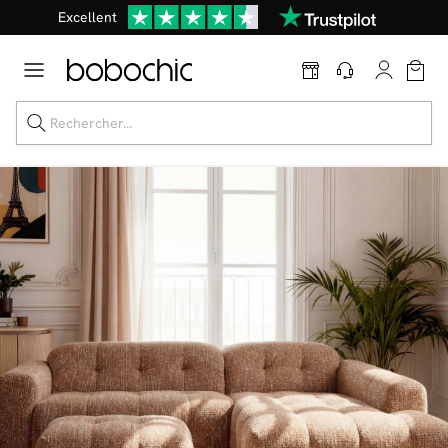
Une
parure offerte
dès 999€ d'achat dans la catégorie "Lit"
En ce moment, profitez d'un
tapis offert dès 1299€ de canapé
*
Dernière chance
de profiter de nos prix réduits
jusqu'à -50%
!
Excellent
Une
parure offerte
dès 999€ d'achat dans la catégorie "Lit"
Dernière chance jusqu'à -50%
Nos Best-sellers
Nouveautés
Livraison rapide
Vos intérieurs