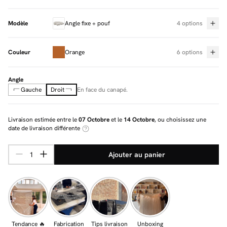
Modèle
Angle fixe + pouf
4 options
Couleur
Orange
6 options
Angle
Gauche
Droit
En face du canapé.
Livraison estimée entre le
07 Octobre
et le
14 Octobre
, ou choisissez une
date de livraison différente
Ajouter au panier
Tendance 🔥
Fabrication
Tips livraison
Unboxing