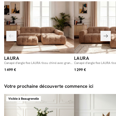
vous permettant d’apporter un peu plus de convivialité à votre intérieur.
Enfin, il vous offre de nombreuses solutions pratiques. Ainsi, vous pourrez
aussi vous en servir comme d’une table d’appoint ou bien comme d’un
repose-pied très agréable !
LAURA
LAURA
Canapé d'angle fixe LAURA tissu chiné avec grand
Canapé d'angle fixe LAURA tis
pouf
1 499 €
1 299 €
Votre prochaine découverte commence ici
Visible à Beaugrenelle