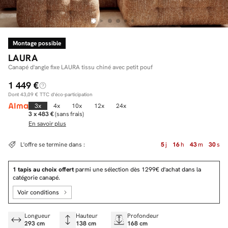
Montage possible
Facilité de paiements
LAURA
Livraison
Canapé d'angle fixe LAURA tissu chiné avec petit pouf
1 449 €
Aide et contact
Dont
43,09 €
TTC d'éco-participation
Conseil sur mesure
3x
4x
10x
12x
24x
3 x 483 €
(sans frais)
En savoir plus
Mieux nous connaître
L'offre se termine dans :
5
j
16
h
43
m
29
s
1 tapis au choix offert
parmi une sélection dès 1299€ d'achat dans la
catégorie canapé.
Voir conditions
Longueur
Hauteur
Profondeur
293 cm
138 cm
168 cm