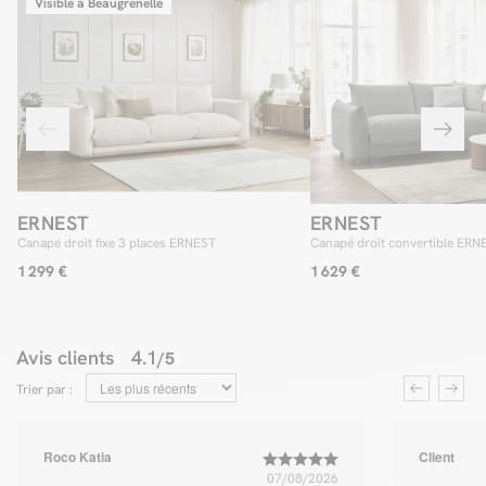
Visible à Beaugrenelle
ERNEST
ERNEST
Canapé droit fixe 3 places ERNEST
Canapé droit convertible ERN
express
1 299 €
1 629 €
Avis clients
4.1
/5
Trier par :
Roco Katia
Client
07/08/2026