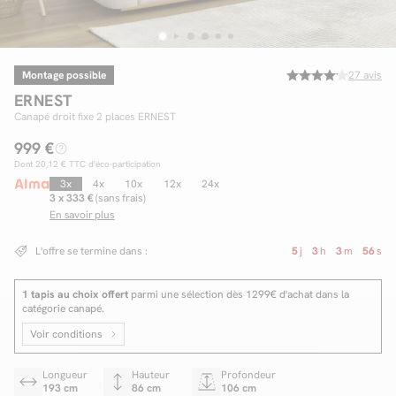
Montage possible
27
avis
Facilité de paiements
ERNEST
Livraison
Canapé droit fixe 2 places ERNEST
999 €
Aide et contact
Dont
20,12 €
TTC d'éco-participation
Conseil sur mesure
3x
4x
10x
12x
24x
3 x 333 €
(sans frais)
En savoir plus
Mieux nous connaître
L'offre se termine dans :
5
j
3
h
3
m
55
s
1 tapis au choix offert
parmi une sélection dès 1299€ d'achat dans la
catégorie canapé.
Voir conditions
Longueur
Hauteur
Profondeur
193 cm
86 cm
106 cm