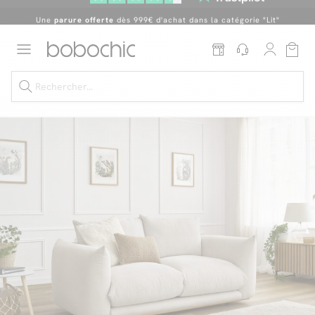
Une
parure offerte
dès 999€ d'achat dans la catégorie "Lit"
En ce moment, profitez d'un
tapis offert dès 1299€ de canapé
*
Dernière chance
de profiter de nos prix réduits
jusqu'à -50%
!
Excellent
Une
parure offerte
dès 999€ d'achat dans la catégorie "Lit"
Dernière chance jusqu'à -50%
Nos Best-sellers
Nouveautés
Livraison rapide
Vos intérieurs