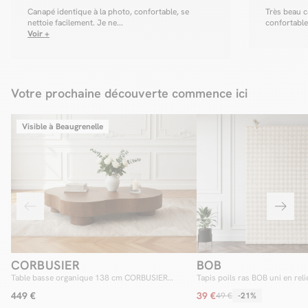
Canapé identique à la photo, confortable, se
Très beau c
nettoie facilement. Je ne...
confortable
Voir +
Votre prochaine découverte commence ici
Visible à Beaugrenelle
CORBUSIER
BOB
Table basse organique 138 cm CORBUSIER
Tapis poils ras BOB uni en reli
placage chêne massif
449 €
39 €
49 €
-21%