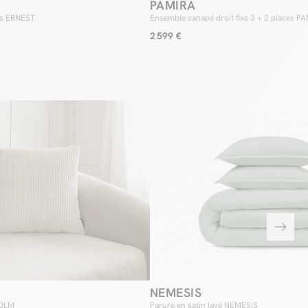
PAMIRA
ces ERNEST
Ensemble canapé droit fixe 3 + 2 places PA
avec pouf
2 599 €
NEMESIS
HOLM
Parure en satin lavé NEMESIS