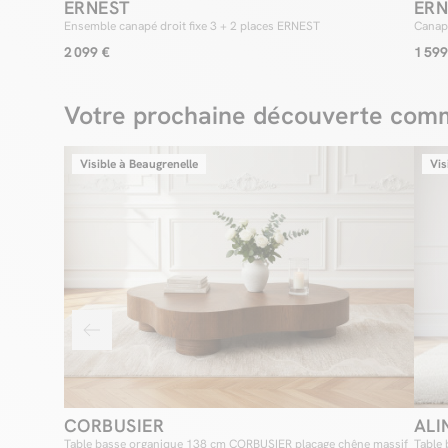
ERNEST
ERN
Ensemble canapé droit fixe 3 + 2 places ERNEST
Canapé
2 099 €
1 599
Votre prochaine découverte comm
Visible à Beaugrenelle
Vis
CORBUSIER
ALI
Table basse organique 138 cm CORBUSIER placage chêne massif
Table