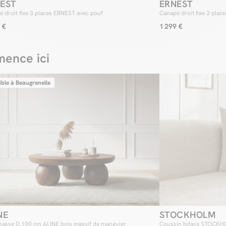
EST
ERNEST
 droit fixe 3 places ERNEST avec pouf
Canapé droit fixe 3 pla
 €
1 299 €
ence ici
ible à Beaugrenelle
NE
STOCKHOLM
 basse D.100 cm ALINE bois massif de manguier
Coussin biface STOCK