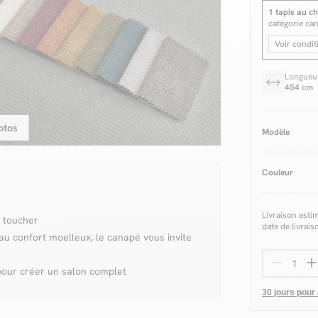
1 tapis au ch
catégorie ca
Voir condit
Longueu
454 cm
otos
Modèle
Couleur
Livraison esti
u toucher
date de livrais
au confort moelleux, le canapé vous invite
pour créer un salon complet
30 jours pour