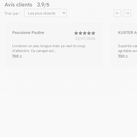
Avis clients
3.9
/5
Trier par :
Pascalone Pauline
KUSTER Au
22/07/2026
Livraison un peu longue mais ça vaut le coup
Superbe can
d’attendre. Ce canapé est...
agréable ave
Voir +
Voir +