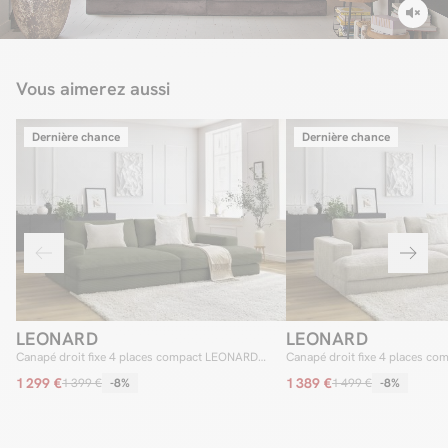
Vous aimerez aussi
Dernière chance
Dernière chance
LEONARD
LEONARD
Canapé droit fixe 4 places compact LEONARD
Canapé droit fixe 4 places c
assise profonde velours côtelé
assise profonde tissu texturé
1 299 €
1 389 €
1 399 €
-8%
1 499 €
-8%