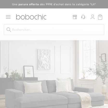
Une
parure offerte
dès 999€ d'achat dans la catégorie "Lit"
En ce moment, profitez d'un
tapis offert dès 1299€ de canapé
*
Dernière chance
de profiter de nos prix réduits
jusqu'à -50%
!
Excellent
Une
parure offerte
dès 999€ d'achat dans la catégorie "Lit"
Dernière chance jusqu'à -50%
Nos Best-sellers
Nouveautés
Livraison rapide
Vos intérieurs