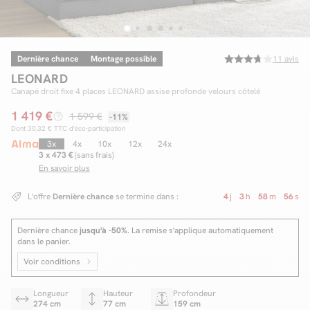
Dernière chance
Montage possible
11
avis
Facilité de paiements
LEONARD
Livraison
Canapé droit fixe 4 places LEONARD assise profonde velours côtelé
1 419 €
Aide et contact
1 599 €
-11%
Dont
30,32 €
TTC d'éco-participation
Conseil sur mesure
3x
4x
10x
12x
24x
3 x 473 €
(sans frais)
En savoir plus
Mieux nous connaître
L'offre
Dernière chance
se termine dans :
4
j
3
h
58
m
55
s
Dernière chance
jusqu'à -50%
. La remise s'applique automatiquement
dans le panier.
Voir conditions
Longueur
Hauteur
Profondeur
274 cm
77 cm
159 cm