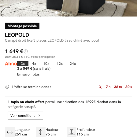
Montage possible
Facilité de paiements
LEOPOLD
Livraison
Canapé droit fixe 3 places LEOPOLD tissu chiné avec pouf
1 649 €
Aide et contact
Dont
35,11 €
TTC d'éco-participation
Conseil sur mesure
3x
4x
10x
12x
24x
3 x 549 €
(sans frais)
En savoir plus
Mieux nous connaître
L'offre se termine dans :
3
j
7
h
36
m
30
s
1 tapis au choix offert
parmi une sélection dès 1299€ d'achat dans la
catégorie canapé.
Voir conditions
Longueur
Hauteur
Profondeur
261 cm
75 cm
115 cm