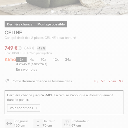
Dernière chance
Montage possible
Facilité de paiements
CELINE
Livraison
Canapé droit fixe 2 places CELINE tissu texturé
749 €
Aide et contact
849 €
-12%
Dont
13,93 €
TTC d'éco-participation
Conseil sur mesure
3x
4x
10x
12x
24x
3 x 249 €
(sans frais)
En savoir plus
Mieux nous connaître
L'offre
Dernière chance
se termine dans :
5
j
5
h
25
m
8
s
Dernière chance
jusqu'à -50%
. La remise s'applique automatiquement
dans le panier.
Voir conditions
Longueur
Hauteur
Profondeur
160 cm
70 cm
87 cm