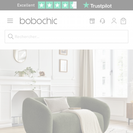
Excellent
Une
parure offerte
dès 999€ d'achat dans la catégorie "Lit"
Dernière chance jusqu'à -50%
Nos Best-sellers
Nouveautés
Livraison rapide
Vos intérieurs