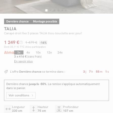
Dernière chance
Montage possible
Facilité de paiements
TALIA
Livraison
Canapé droit fixe 3 places TALIA tissu bouclette avec pouf
1 249 €
Aide et contact
1 479 €
-16%
Dont
35,11 €
TTC d'éco-participation
Conseil sur mesure
3x
4x
10x
12x
24x
3 x 416 €
(sans frais)
En savoir plus
Mieux nous connaître
L'offre
Dernière chance
se termine dans :
3
j
7
h
55
m
0
s
Dernière chance
jusqu'à -50%
. La remise s'applique automatiquement
dans le panier.
Voir conditions
Longueur
Hauteur
Profondeur
230 cm
75 cm
107 cm