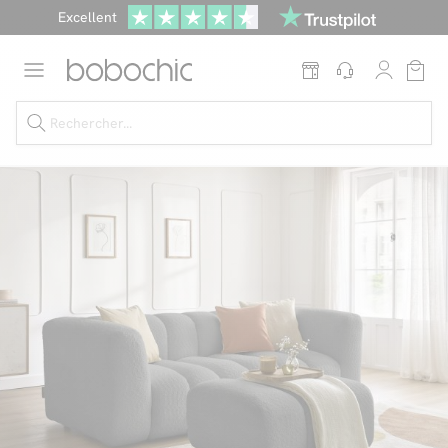
Excellent
Une
parure offerte
dès 999€ d'achat dans la catégorie "Lit"
Dernière chance jusqu'à -50%
Nos Best-sellers
Nouveautés
Livraison rapide
Vos intérieurs