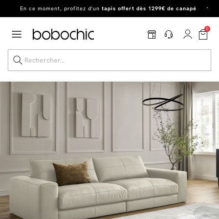
En ce moment, profitez d'un
tapis offert dès 1299€ de canapé
*
Dernière chance
de profiter de nos prix réduits
jusqu'à -50%
!
0
Excellent
En ce moment, profitez d'un
tapis offert dès 1299€ de canapé
*
Dernière chance jusqu'à -50%
Nos Best-sellers
Nouveautés
Livraison rapide
Vos intérieurs