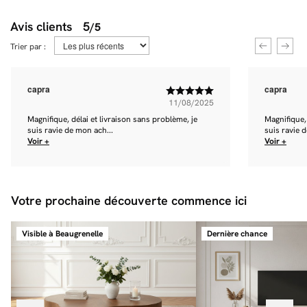
Avis clients
5
/5
Trier par :
capra
capra
11/08/2025
Magnifique, délai et livraison sans problème, je
Magnifique, 
suis ravie de mon ach...
suis ravie 
Voir +
Voir +
Votre prochaine découverte commence ici
Visible à Beaugrenelle
Dernière chance