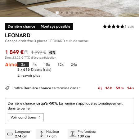
Dernière chance
Montage possible
1
avis
Facilité de paiements
LEONARD
Livraison
Canapé droit fixe 3 places LEONARD cuir de vache
1 849 €
Aide et contact
1 999 €
-8%
Dont
23,22 €
TTC d'éco-participation
Conseil sur mesure
3x
4x
10x
12x
24x
3 x 616 €
(sans frais)
En savoir plus
Mieux nous connaître
L'offre
Dernière chance
se termine dans :
6
j
16
h
59
m
23
s
Dernière chance
jusqu'à -50%
. La remise s'applique automatiquement
dans le panier.
Voir conditions
Longueur
Hauteur
Profondeur
274 cm
77 cm
109 cm