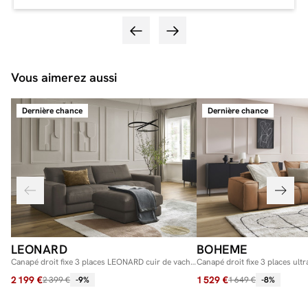
Vous aimerez aussi
Dernière chance
Dernière chance
LEONARD
BOHEME
Canapé droit fixe 3 places LEONARD cuir de vache
Canapé droit fixe 3 places ul
avec pouf
cuir végan
2 199 €
1 529 €
2 399 €
-9%
1 649 €
-8%