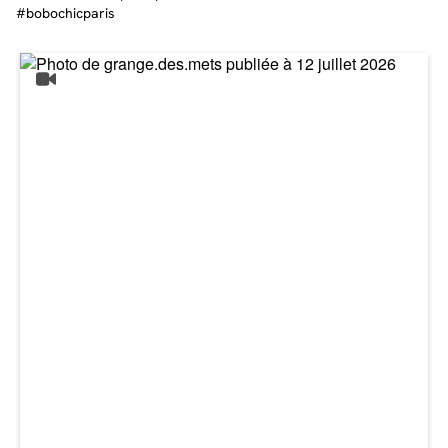
Un canapé pour tous les intérieurs
Désireux d’apporter une touche de charme et d’élégance à votre salon ? Le
canapé droit LEONARD est celui qu’il vous faut. Avec ses dimensions
équilibrées, ce canapé saura vous offrir suffisamment de places pour que
vous et vos proches. En effet, il vous offre suffisamment d’espace pour que
vous puissiez vous y installez confortablement pour lire ou regarder un bon
film, ou bien évidemment, pour recevoir vos proches dans les meilleures
conditions. Tout cela, sans qu’il ne prenne une place considérable et ne soit
trop complexe à intégrer dans votre intérieur.