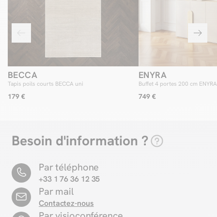
BECCA
ENYRA
Tapis poils courts BECCA uni
Buffet 4 portes 200 cm ENYRA
179 €
749 €
Besoin d'information ?
Par téléphone
+33 1 76 36 12 35
Par mail
Contactez-nous
Par visioconférence