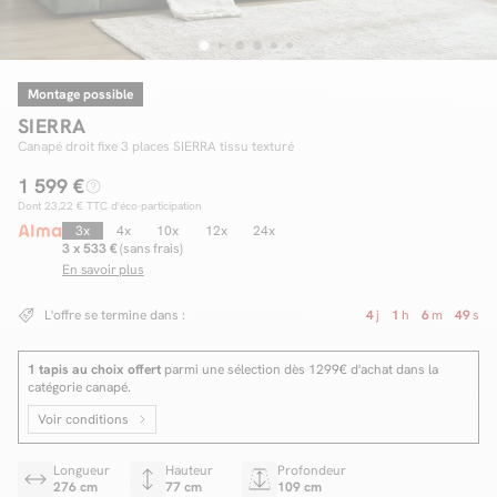
Montage possible
Facilité de paiements
SIERRA
Livraison
Canapé droit fixe 3 places SIERRA tissu texturé
1 599 €
Aide et contact
Dont
23,22 €
TTC d'éco-participation
Conseil sur mesure
3x
4x
10x
12x
24x
3 x 533 €
(sans frais)
En savoir plus
Mieux nous connaître
L'offre se termine dans :
4
j
1
h
6
m
48
s
1 tapis au choix offert
parmi une sélection dès 1299€ d'achat dans la
catégorie canapé.
Voir conditions
Longueur
Hauteur
Profondeur
276 cm
77 cm
109 cm