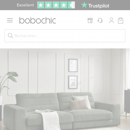
Excellent
Une
parure offerte
dès 999€ d'achat dans la catégorie "Lit"
Dernière chance jusqu'à -50%
Nos Best-sellers
Nouveautés
Livraison rapide
Vos intérieurs