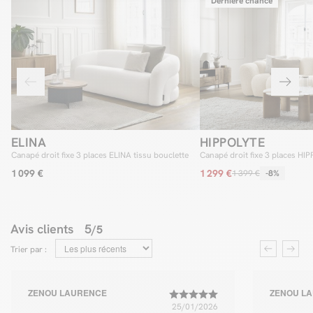
Dernière chance
ELINA
HIPPOLYTE
Canapé droit fixe 3 places ELINA tissu bouclette
Canapé droit fixe 3 places HI
1 099 €
1 299 €
1 399 €
-8%
Avis clients
5
/5
Trier par :
ZENOU LAURENCE
ZENOU L
25/01/2026