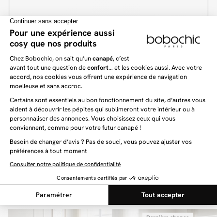
cocon de douceur au quotidien.
Un canapé parfait pour tous les intérieurs
Le canapé droit HAILEY s’impose comme le canapé parfait. D’une part, le
canapé droit saura trouver sa place dans tous les séjours. En effet, ses
dimensions en font un canapé polyvalent et que vous ne rencontrerez aucune
difficulté à intégrer dans votre intérieur. Sans compter qu’il saura vous
apporter tout ce que vous attendez d’un canapé : des lignes modernes
tendance, un style cocooning chaleureux et un confort de grande qualité au
quotidien.
Vous aimerez aussi