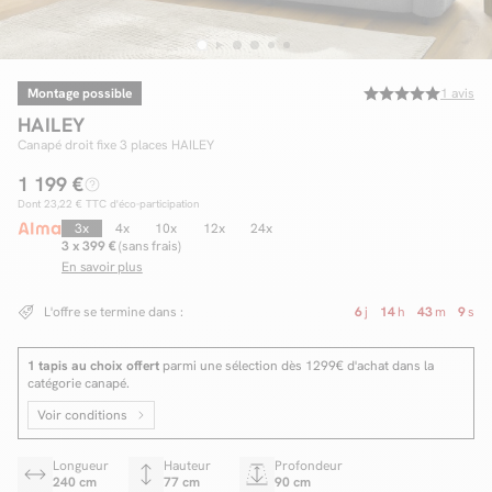
Montage possible
1
avis
Facilité de paiements
HAILEY
Livraison
Canapé droit fixe 3 places HAILEY
1 199 €
Aide et contact
Dont
23,22 €
TTC d'éco-participation
Conseil sur mesure
3x
4x
10x
12x
24x
3 x 399 €
(sans frais)
En savoir plus
Mieux nous connaître
L'offre se termine dans :
6
j
14
h
43
m
8
s
1 tapis au choix offert
parmi une sélection dès 1299€ d'achat dans la
catégorie canapé.
Voir conditions
Longueur
Hauteur
Profondeur
240 cm
77 cm
90 cm