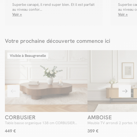
Superbe canapé, il rend super bien. Et il est parfait
Superbe cana
au niveau confor...
au niveau co
Voir +
Voir +
Votre prochaine découverte commence ici
Visible à Beaugrenelle
CORBUSIER
AMBOISE
Table basse organique 138 cm CORBUSIER
Meuble TV arrondi 2 portes 
placage chêne massif
couleur chêne
449 €
359 €