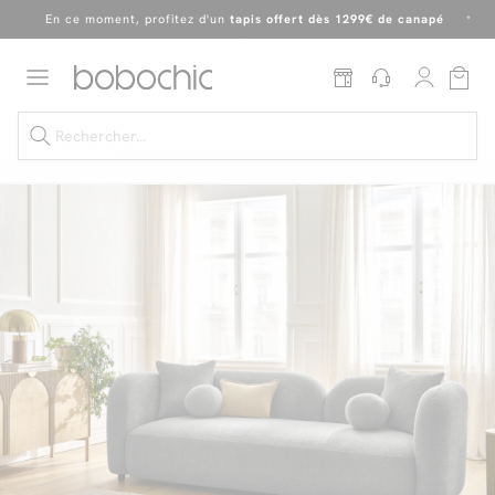
En ce moment, profitez d'un
tapis offert dès 1299€ de canapé
*
Dernière chance
de profiter de nos prix réduits
jusqu'à -50%
!
Excellent
En ce moment, profitez d'un
tapis offert dès 1299€ de canapé
*
Dernière chance jusqu'à -50%
Nos Best-sellers
Nouveautés
Livraison rapide
Vos intérieurs