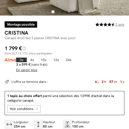
Montage possible
2
avis
Facilité de paiements
CRISTINA
Livraison
Canapé droit fixe 3 places CRISTINA avec pouf
1 799 €
Aide et contact
Dont
35,11 €
TTC d'éco-participation
Conseil sur mesure
3x
4x
10x
12x
24x
3 x 599 €
(sans frais)
En savoir plus
Mieux nous connaître
L'offre se termine dans :
6
j
2
h
57
m
0
s
1 tapis au choix offert
parmi une sélection dès 1299€ d'achat dans la
catégorie canapé.
Voir conditions
Longueur
Hauteur
Profondeur
254 cm
85 cm
100 cm