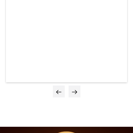
Pour compléter votre canapé et votre décoration d’intérieur, quoi de mieux
qu’un pouf ? Le pouf CRISTINA est le meilleur allié de votre canapé. D’une
part, il se présente comme un superbe objet déco, qui saura faire la différence
dans votre séjour. En effet, avec son assise matelassée, son tissu texturé, le
pouf CRISTINA apportera du style et de l’élégance à votre déco. Sans compter
qu’il vous permettra de faire de votre salon, un espace convivial et accueillant.
En effet, apportez une assise supplémentaire à votre pièce, et déplacez-la en
toute simplicité, en fonction de vos besoins ou envies du moment. Enfin, le
pouf est un meuble polyvalent par exemple. De ce fait, ce dernier pourra vous
servir de repose-pieds, ou bien de table d’appoint.