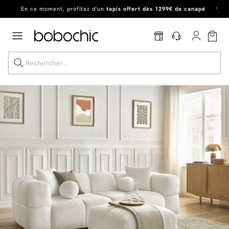
Dernière chance
de profiter de nos prix réduits
jusqu'à -50%
!
Excellent
En ce moment, profitez d'un
tapis offert dès 1299€ de canapé
*
Dernière chance jusqu'à -50%
Nos Best-sellers
Nouveautés
Livraison rapide
Vos intérieurs