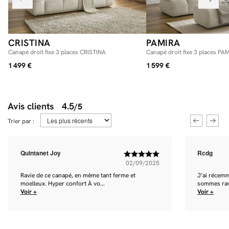
CRISTINA
PAMIRA
Canapé droit fixe 3 places CRISTINA
Canapé droit fixe 3 places PAM
avec pouf
1 499 €
1 599 €
Avis clients
4.5
/5
Trier par :
Quintanet Joy
Rcdg
02/09/2025
Ravie de ce canapé, en même tant ferme et
J’ai récemm
moelleux. Hyper confort À vo...
sommes ravi 
Voir +
Voir +