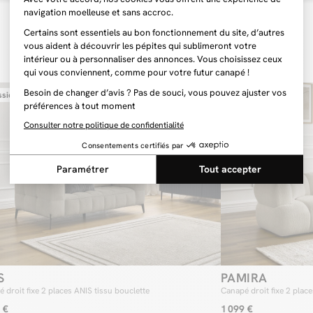
besoins, tout e
pieds en méta
de hauteur app
nettoyage au q
Un confort in
Pour cette col
couche de ouate
sier coulissant
un confort uni
aussi une meill
même avec une 
d’ailleurs que
réglable, vous
profiter d’un 
Faites le choix
Pour cette nouv
deux revêtement
confort du cana
déclinaison en
cocooning par e
tissu bouclett
revêtement sau
douceur au tou
S
PAMIRA
un vrai cocon 
 droit fixe 2 places ANIS tissu bouclette
Canapé droit fixe 2 plac
 €
1 099 €