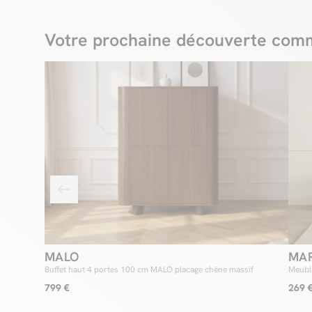
Votre prochaine découverte comm
MALO
MA
Buffet haut 4 portes 100 cm MALO placage chêne massif
Meuble
799 €
269 