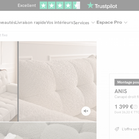
Excellent
Une
parure offerte
dès 999€ d'achat dans la catégorie "Lit"
veautés
Livraison rapide
Vos intérieurs
Services
 fixe
Montage pos
ANIS
Canapé droit f
1 399 €
Dont
26,32 €
TTC 
L'offre se