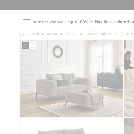
Nos Best-sellers
Nou
Dernière chance jusqu'à -50%
Accueil
Séjour
Canapé
Canapé droit
Canapé droit