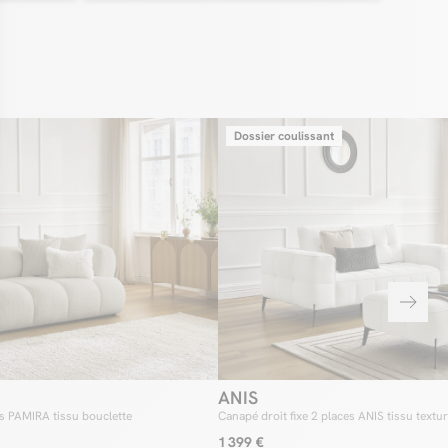
n habillant élégamment votre salon. Enfin, les
l de 15 cm
ortent de la légèreté aux canapés, tout en vous assurant un
uotidien plus rapide et pratique.
comparable au quotidien
lection ANIS, nous avons fait le choix d’opter pour une double
 sur l’assise et sur le dossier. Ainsi, ce garnissage généreux offre
Dossier coulissant
que et très agréable aux canapés. Sans oublier que cela permet
eure tenue de ces derniers, afin qu’ils conservent leur forme, et ce,
utilisation fréquente. Pour encore plus de confort, sachez
 tous les modèles de la collection ANIS disposent d’un dossier
 permettant de facilement gérer la profondeur d’assise et donc de
confort personnalisé.
 du confort avec le tissu bouclette
elle collection ANIS, nous avons fait le choix de la décliner dans
s différents. Ainsi, vous pourrez personnaliser le visuel et le
pé, et ainsi l’adapter à votre décoration d’intérieur. Dans sa
 tissu bouclette, la collection ANIS se présente comme le canapé
xcellence. En effet, l’association de son assise capitonnée et du
e lui confère un charme et une douceur incomparable. Enfin, ce
ra sublimer le confort du canapé. Avec son effet texturé et sa
cher, le tissu bouclette est un revêtement qui fera de votre canapé
ANIS
de chaleur.
es PAMIRA tissu bouclette
Canapé droit fixe 2 places ANIS tissu textu
1 399 €