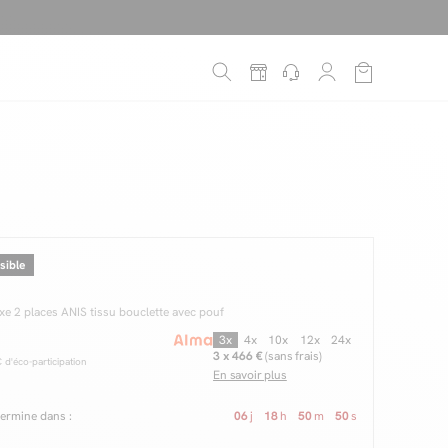
sible
ixe 2 places ANIS tissu bouclette avec pouf
3x
4x
10x
12x
24x
3 x 466 €
(sans frais)
d'éco-participation
En savoir plus
 termine dans :
06
j
18
h
50
m
49
s