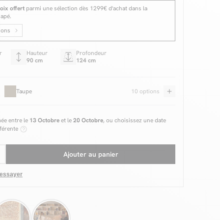
oix offert
parmi une sélection dès 1299€ d'achat dans la
napé.
ions
r
Hauteur
Profondeur
90 cm
124 cm
Taupe
10 options
mée entre le
13 Octobre
et le
20 Octobre
, ou choisissez une date
fférente
Ajouter au panier
 essayer