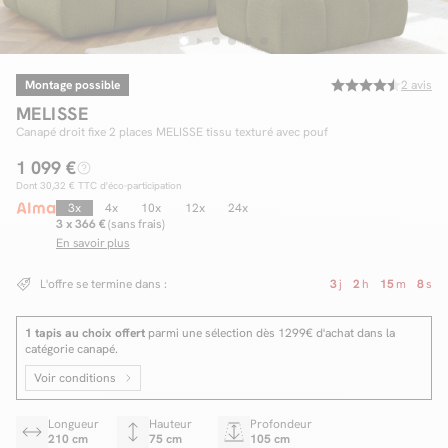
Montage possible
2
avis
Facilité de paiements
MELISSE
Livraison
Canapé droit fixe 2 places MELISSE tissu texturé avec pouf
1 099 €
Aide et contact
Dont
30,32 €
TTC d'éco-participation
Conseil sur mesure
3x
4x
10x
12x
24x
3 x 366 €
(sans frais)
En savoir plus
Mieux nous connaître
L'offre se termine dans :
3
j
2
h
15
m
7
s
1 tapis au choix offert
parmi une sélection dès 1299€ d'achat dans la
catégorie canapé.
Voir conditions
Longueur
Hauteur
Profondeur
210 cm
75 cm
105 cm