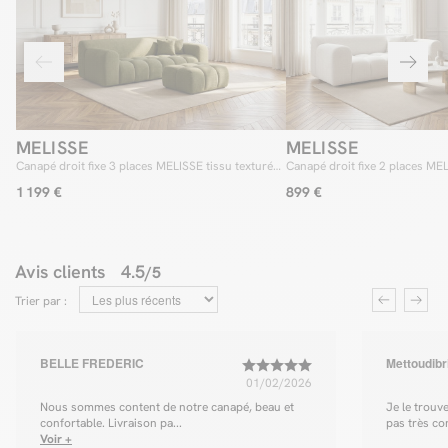
MELISSE
MELISSE
Canapé droit fixe 3 places MELISSE tissu texturé
Canapé droit fixe 2 places MEL
avec pouf
1 199 €
899 €
Avis clients
4.5
/5
Trier par :
BELLE FREDERIC
Mettoudibri
01/02/2026
Nous sommes content de notre canapé, beau et
Je le trouv
confortable. Livraison pa...
pas très co
Voir +