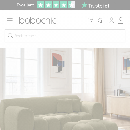
Excellent
Une
parure offerte
dès 999€ d'achat dans la catégorie "Lit"
Dernière chance jusqu'à -50%
Nos Best-sellers
Nouveautés
Livraison rapide
Vos intérieurs