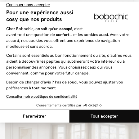
Le canapé droit 2 places MELISSE se présente comme le canapé parfait pour
les petits intérieurs ou les studios. En effet, grâce à ses dimensions
compactes, ce canapé n’aura aucune difficulté à trouver sa place dans votre
salon. Et ce, même si vous ne disposez pas d’énormément d’espace. Qui plus
est, ce canapé peut tout à fait trouver sa place dans une chambre d’ami ou
dans votre bureau, pour apporter un peu plus d’élégance et de douceur à
votre intérieur.
La polyvalence incarnée : le pouf
Le pouf est un indispensable du salon. Il en est de même pour le pouf
MELISSE. Bien évidemment, ce dernier participera à faire de votre salon un
espace doux et chaleureux où vous vous sentirez bien. Mais c’est avant tout
un formidable moyen d’amener de la convivialité à votre pièce. Que ce soit en
association avec votre canapé, ou bien indépendamment, le pouf MELISSE
vous offre une assise douce et confortable, que vous ne voudrez plus quitter.
Enfin, vous pourrez aussi l’associer à votre canapé pour en faire une table
d’appoint (pour travailler ou manger sur votre canapé) ou bien comme d’un
repose-pied pour les soirées cocooning !
Vous aimerez aussi