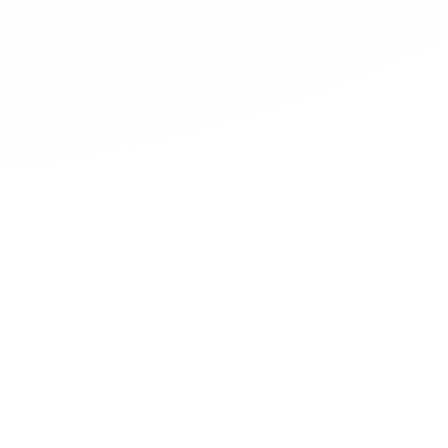
CONTACT
Une équipe d’experts à votre service, disponible :
- du Lundi au Jeudi de 9h à 18h
- le Vendredi de 9h à 17h
Nous écrire