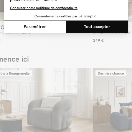
RON
SOPHIE
e de bureau AARON
Chaise de bureau SOPHIE 
avec hauteur ajustable
€
319 €
ence ici
ible à Beaugrenelle
Dernière chance