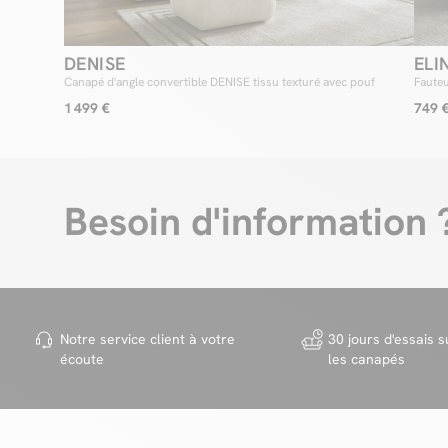
DENISE
ELI
Canapé d'angle convertible DENISE tissu texturé avec pouf
Fauteu
1 499 €
749 
Besoin d'information 
Notre service client à votre
30 jours d'essais s
écoute
les canapés