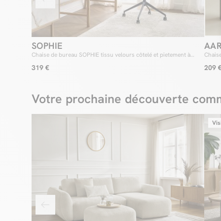
SOPHIE
AA
Chaise de bureau SOPHIE tissu velours côtelé et pietement à
Chais
roulettes avec hauteur ajustable
319 €
209 
Votre prochaine découverte comm
Vis