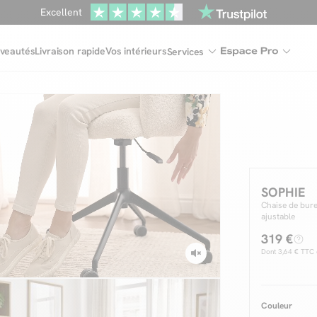
Une
parure offerte
dès 999€ d'achat dans la catégorie "Lit"
En ce moment, profitez d'un
tapis offert dès 1299€ de canap
veautés
Livraison rapide
Vos intérieurs
Services
Dernière chance
de profiter de nos prix réduits
jusqu'à -50%
Excellent
Une
parure offerte
dès 999€ d'achat dans la catégorie "Lit"
SOPHIE
Chaise de bure
ajustable
319 €
Dont
3,64 €
TTC d
Couleur