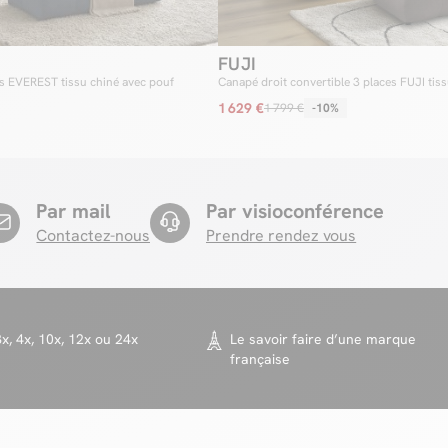
FUJI
es EVEREST tissu chiné avec pouf
Canapé droit convertible 3 places FUJI tiss
1 629 €
1 799 €
-10%
Par mail
Par visioconférence
Contactez-nous
Prendre rendez vous
x, 4x, 10x, 12x ou 24x
Le savoir faire d’une marque
française