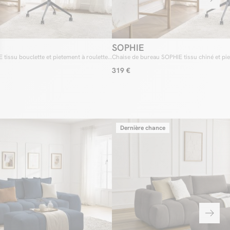
SOPHIE
tissu bouclette et pietement à roulettes
Chaise de bureau SOPHIE tissu chiné et pie
avec hauteur ajustable
319 €
Dernière chance