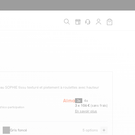
é
*
!
au SOPHIE tissu texturé et pietement à roulettes avec hauteur
3x
4x
3 x 106 €
(sans frais)
'éco-participation
En savoir plus
Gris foncé
5 options