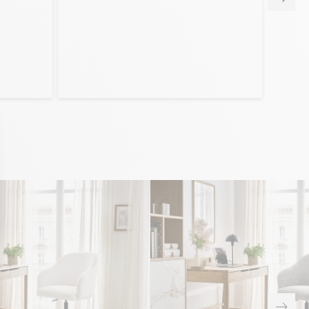
orse incluse), 🇱🇺 Luxembourg