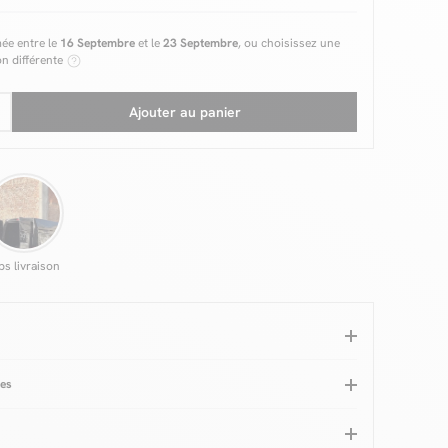
mée entre le
16 Septembre
et le
23 Septembre
, ou choisissez une
on différente
Ajouter au panier
ps livraison
ues
issu texturé
Hauteur totale (cm)
91,5 - 97
u tissu
100% polyester
Hauteur dossier
38