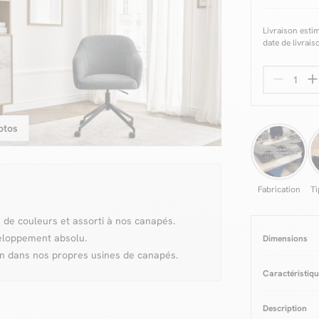
Livraison esti
date de livrais
otos
Fabrication
Ti
 de couleurs et assorti à nos canapés.
veloppement absolu.
Dimensions
on dans nos propres usines de canapés.
Caractéristiq
Revêtement
T
Description
Composition d