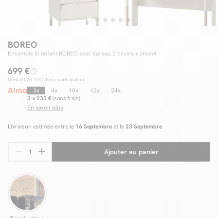
Facilité de paiements
BOREO
Ensemble lit enfant BOREO avec bureau 2 tiroirs + chevet
Livraison
699 €
Dont
30.76
TTC d'éco-participation
Aide et contact
3x
4x
10x
12x
24x
3 x 233 €
(sans frais)
Conseil sur mesure
En savoir plus
Mieux nous connaître
Livraison estimée entre le
16 Septembre
et le
23 Septembre
Ajouter au panier