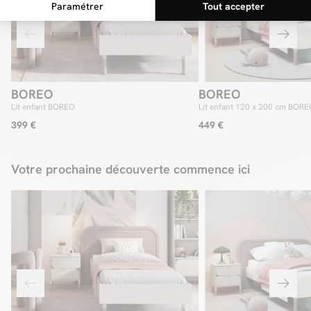
BOREO
BOREO
Lit enfant BOREO
Lit enfant 120 x 200 cm BOR
399 €
449 €
Votre prochaine découverte commence ici