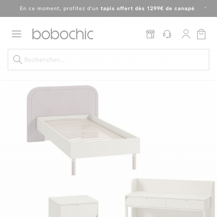
En ce moment, profitez d'un
tapis offert dès 1299€ de canapé
*
Dernière chance
de profiter de nos prix réduits
jusqu'à -50%
!
Excellent
Une
parure offerte
dès 999€ d'achat dans la catégorie "Lit"
Dernière chance jusqu'à -50%
Nos Best-sellers
Nouveautés
Livraison rapide
Vos intérieurs