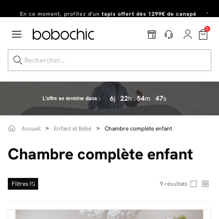
En ce moment, profitez d'un
tapis offert dès 1299€ de canapé
*
Dernière chance
de profiter de nos prix réduits
jusqu'à -50%
!
0
Excellent
Une
parure offerte
dès 999€ d'achat dans la catégorie "Lit"
6
j
22
h
54
m
46
s
L'offre se termine dans :
Dernière chance jusqu'à -50%
Accueil
Enfant et Bébé
Chambre complète enfant
Nos Best-sellers
Chambre complète enfant
Nouveautés
Livraison rapide
Filtres
9
résultats
Vos intérieurs