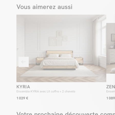
Vous aimerez aussi
KYRIA
ZEN
Ensemble KYRIA avec Lit coffre + 2 chevets
Ensem
1 029 €
1 089
Votre prochaine découverte comm