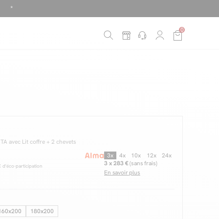
!
0
é
*
A avec Lit coffre + 2 chevets
3x
4x
10x
12x
24x
3 x 283 €
(sans frais)
d'éco-participation
En savoir plus
160x200
180x200