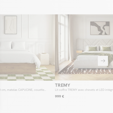
TREMY
0 cm, matelas CAPUCINE, couette
Lit coffre TREMY avec chevets et LED intég
cm RE-DREAM, deux oreillers RE-DREAM
999 €