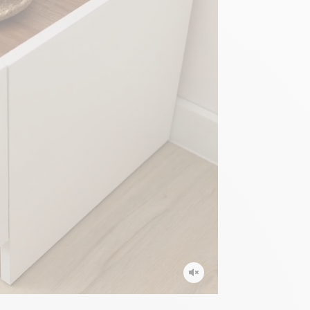
218 cm
87 cm
2 cm
 coffre
:
720 litres
evets:
 40 cm
0 cm
5 cm
 colis :
7 x 24 x 7 cm / 18 kg
 x 37 x 10 cm / 29 kg
 x 47 x 7 cm / 30 kg
8 x 17,5 x 5,5 cm / 26 kg
 x 25 x 23 cm / 26 kg
x 42 x 11 cm / 10 kg
x 42 x 11 cm / 10 kg
 que les colis passent bien dans vos portes et escaliers en vous
imensions mentionnées sur la fiche produit.