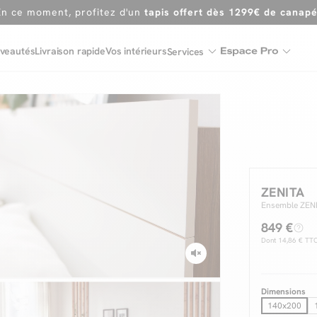
Dernière chance
de profiter de nos prix réduits
jusqu'à -50%
Excellent
veautés
Livraison rapide
Vos intérieurs
Services
En ce moment, profitez d'un
tapis offert dès 1299€ de canap
ZENITA
Ensemble ZENIT
849 €
Dont
14,86 €
TTC 
Dimensions
140x200