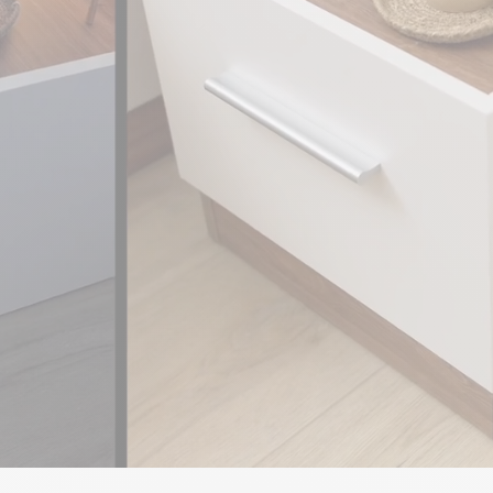
Longueur
:
Largeur
:
1
Hauteur
:
9
Capacité du
Dimensions ch
Longueur
:
Largeur
: 4
Hauteur
: 3
Dimensions des
Colis 1
: 22
Colis 2 :
155
Colis 3 :
215
Colis 4
: 19
Colis 5
: 81
Colis 6 :
52 
Colis 7 :
52 
* Assurez-vous
référant aux d