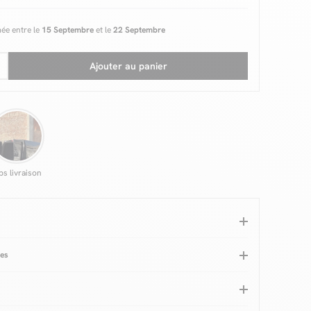
mée entre le
15 Septembre
et le
22 Septembre
Ajouter au panier
ps livraison
ues
nc et chêne
Garantie
2 ans
eaux de particules
Accessoire inclus
Sommier
nneaux (mm)
16
Hauteur totale (cm)
100