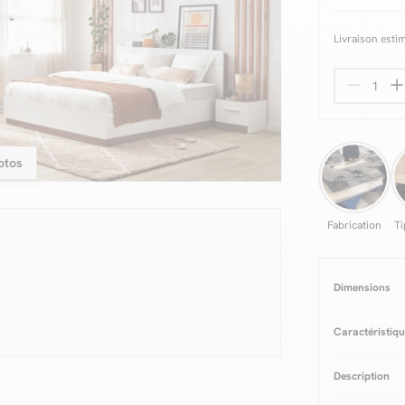
Livraison esti
otos
Fabrication
Ti
Dimensions
Caractéristiq
Couleurs
Bla
Description
Matière
Pann
Epaisseur pa