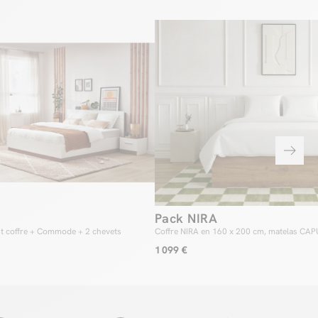
Pack NIRA
t coffre + Commode + 2 chevets
Coffre NIRA en 160 x 200 cm, matelas CAP
tempérée en 240 x 260 cm RE-DREAM, deu
1 099 €
en 60 x 60 cm