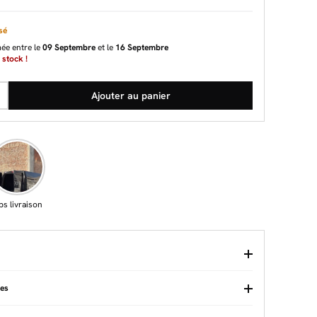
sé
mée entre le
09 Septembre
et le
16 Septembre
 stock !
Ajouter au panier
ps livraison
ues
eaux de particules
A monter soi-même
Oui (Kit)