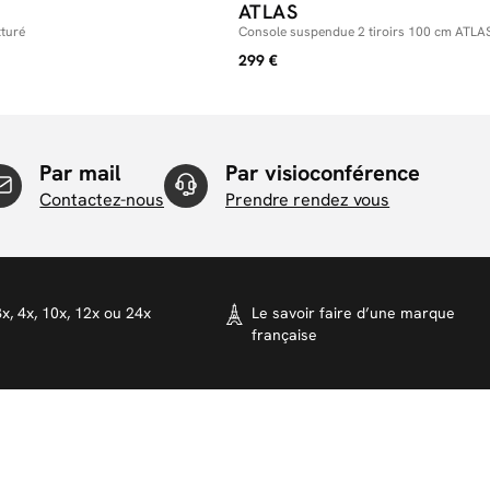
ATLAS
xturé
Console suspendue 2 tiroirs 100 cm ATLA
299 €
Par mail
Par visioconférence
Contactez-nous
Prendre rendez vous
x, 4x, 10x, 12x ou 24x
Le savoir faire d’une marque
française