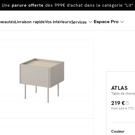
En ce moment, profitez d'un
tapis offert dès 1299€ de canap
Dernière chance
de profiter de nos prix réduits
jusqu'à -50%
veautés
Livraison rapide
Vos intérieurs
Services
Excellent
Une
parure offerte
dès 999€ d'achat dans la catégorie "Lit"
ATLAS
Table de cheve
219 €
Dont
3,64 €
TTC d
Couleur