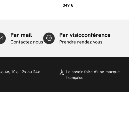
 deux oreillers RE-DREAM en 60 x 60
349 €
Par mail
Par visioconférence
Contactez-nous
Prendre rendez vous
x, 4x, 10x, 12x ou 24x
Le savoir faire d’une marque
française