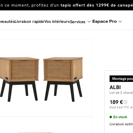
Dernière chance
de profiter de nos prix réduits
jusqu'à -50%
Excellent
veautés
Livraison rapide
Vos intérieurs
Services
Une
parure offerte
dès 999€ d'achat dans la catégorie "Lit"
Montage pos
ALBI
Lot de 2 chevet
189 €
Dont
3.64
TTC d'é
En stock
Livraison esti