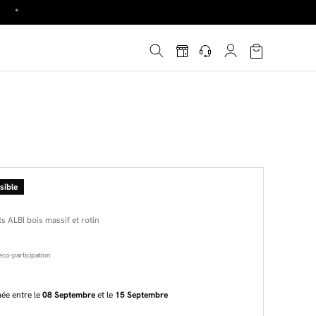
!
sible
s ALBI bois massif et rotin
co-participation
mée entre le
08 Septembre
et le
15 Septembre