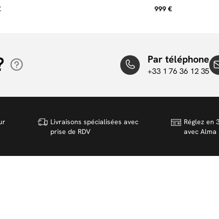
 et rotin
240 x 260 cm RE-DREAM,
€
999 €
cm
?
Par téléphone
+33 1 76 36 12 35
ur
Livraisons spécialisées avec
Réglez en 3
prise de RDV
avec Alma