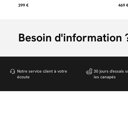
massif
299 €
469 
Besoin d'information 
Notre service client à votre
30 jours d'essais s
écoute
les canapés