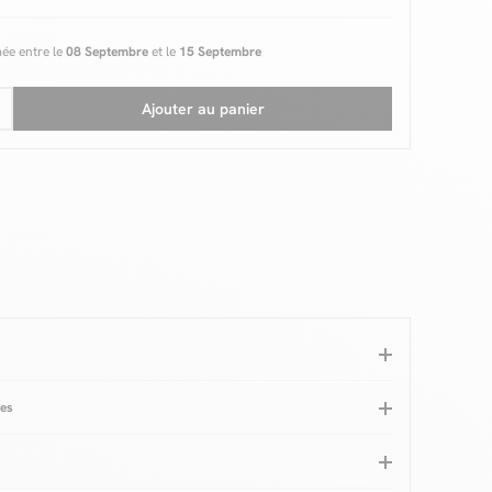
mée entre le
08 Septembre
et le
15 Septembre
Ajouter au panier
ues
eaux de particules
Système d'accroche
Non inclus
laminé
Garantie
2 ans
nneaux (mm)
16 & 18
Fermeture Soft close
Oui