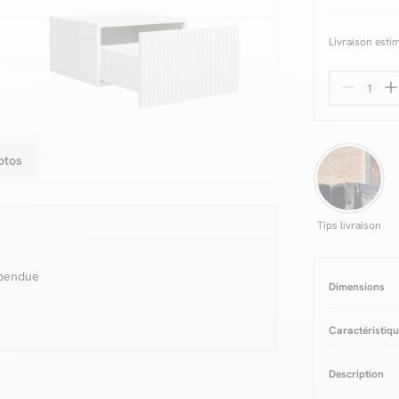
Livraison esti
otos
Tips livraison
spendue
Dimensions
Caractéristiq
Matière
Pann
Description
Structure
Mé
Epaisseur pa