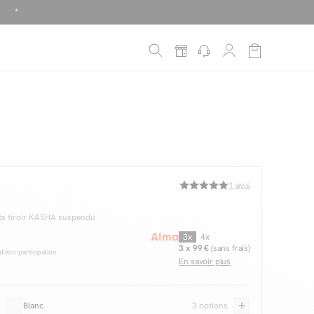
!
é
*
1
avis
ets tiroir KASHA suspendu
3x
4x
3 x 99 €
(sans frais)
'éco-participation
En savoir plus
Blanc
3 options