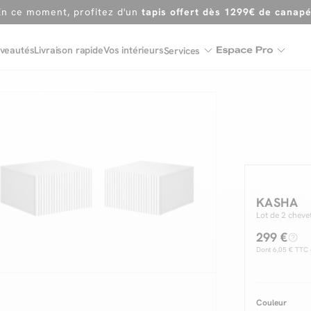
Dernière chance
de profiter de nos prix réduits
jusqu'à -50%
Excellent
veautés
Livraison rapide
Vos intérieurs
Services
En ce moment, profitez d'un
tapis offert dès 1299€ de canap
KASHA
Lot de 2 chev
299 €
Dont
6,05 €
TTC d
Couleur