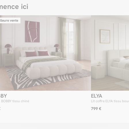
ence ici
lleure vente
BBY
ELYA
s BOBBY tissu chiné
Lit coffre ELYA tissu bou
€
799 €