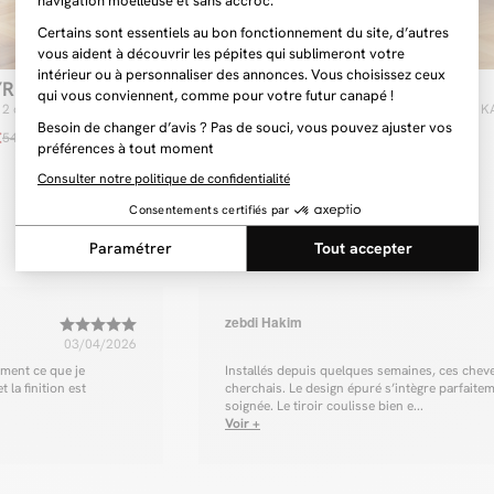
YRA
KASHA
 2 chevets 1 tiroir ANYRA
Lot de 2 chevets tiroir 
€
379 €
549 €
-10%
zebdi Hakim
03/04/2026
ment ce que je
Installés depuis quelques semaines, ces che
 la finition est
cherchais. Le design épuré s’intègre parfaiteme
soignée. Le tiroir coulisse bien e...
Voir +