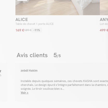
ALICE
AN
Table de chevet 1 porte ALICE
Lot de
169 €
499 
189 €
-11%
Avis clients
5
/5
zebdi Hakim
6
Installés depuis quelques semaines, ces chevets KASHA sont exacte
cherchais. Le design épuré s’intègre parfaitement dans la chambre, et
soignée. Le tiroir coulisse bien e...
Voir +