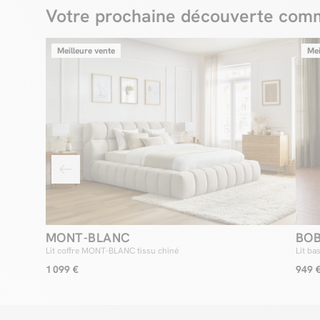
Votre prochaine découverte comm
Meilleure vente
Mei
MONT-BLANC
BO
Lit coffre MONT-BLANC tissu chiné
Lit ba
1 099 €
949 