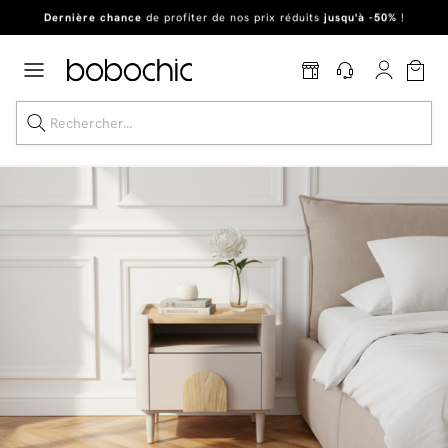
Dernière chance
de profiter de nos prix réduits
jusqu'à -50%
!
Excellent
En ce moment, profitez d'un
tapis offert dès 1299€ de canapé
*
Dernière chance jusqu'à -50%
Nos Best-sellers
Nouveautés
Livraison rapide
Vos intérieurs