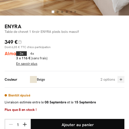
Facilité de paiements
ENYRA
Table de chevet 1 tiroir ENYRA pieds bois massif
Livraison
349 €
Dont
6,05 €
TTC d'éco-participation
Aide et contact
3x
4x
3 x 116 €
(sans frais)
Conseil sur mesure
En savoir plus
Mieux nous connaître
Couleur
Beige
2 options
Bientôt épuisé
Livraison estimée entre le
08 Septembre
et le
15 Septembre
Plus que
8
en stock !
Ajouter au panier