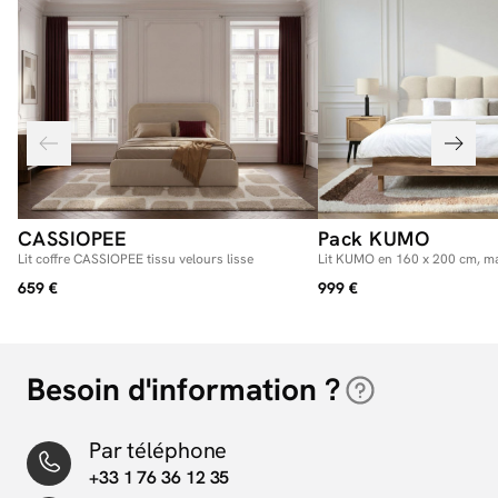
CASSIOPEE
Pack KUMO
Lit coffre CASSIOPEE tissu velours lisse
Lit KUMO en 160 x 200 cm, ma
tempérée en 240 x 260 cm R
659 €
999 €
oreillers RE-DREAM en 60 x 6
Besoin d'information ?
Par téléphone
+33 1 76 36 12 35