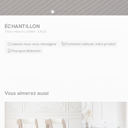
Facilité de paiements
ÉCHANTILLON
Tissu velours côtelé - LALIE
Livraison
Laissez nous vous renseigner
Comment nettoyer votre produit
Aide et contact
Pourquoi Bobochic
Conseil sur mesure
Mieux nous connaître
Vous aimerez aussi