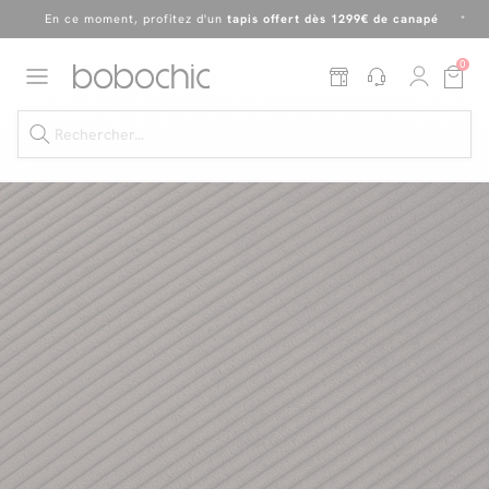
En ce moment, profitez d'un
tapis offert dès 1299€ de canapé
*
Dernière chance
de profiter de nos prix réduits
jusqu'à -50%
!
0
Excellent
En ce moment, profitez d'un
tapis offert dès 1299€ de canapé
*
Dernière chance jusqu'à -50%
Nos Best-sellers
Nouveautés
Livraison rapide
Vos intérieurs