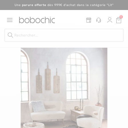
En ce moment, profitez d'un
tapis offert dès 1299€ de canapé
*
Dernière chance
de profiter de nos prix réduits
jusqu'à -50%
!
0
Excellent
Une
parure offerte
dès 999€ d'achat dans la catégorie "Lit"
Dernière chance jusqu'à -50%
Nos Best-sellers
Nouveautés
Livraison rapide
Vos intérieurs