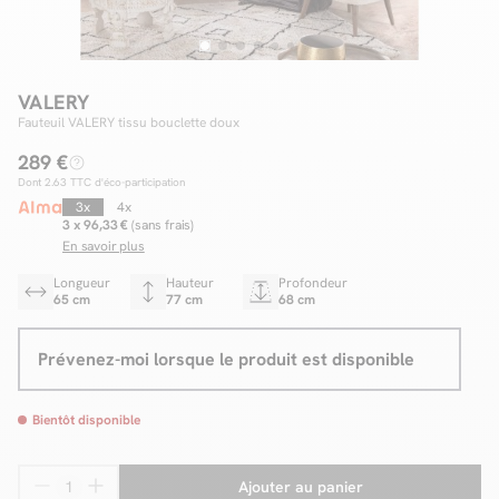
Facilité de paiements
VALERY
Fauteuil VALERY tissu bouclette doux
Livraison
289 €
Dont
2.63
TTC d'éco-participation
Aide et contact
3x
4x
3 x 96,33 €
(sans frais)
Conseil sur mesure
En savoir plus
Mieux nous connaître
Longueur
Hauteur
Profondeur
65 cm
77 cm
68 cm
Prévenez-moi lorsque le produit est disponible
Bientôt disponible
Ajouter au panier