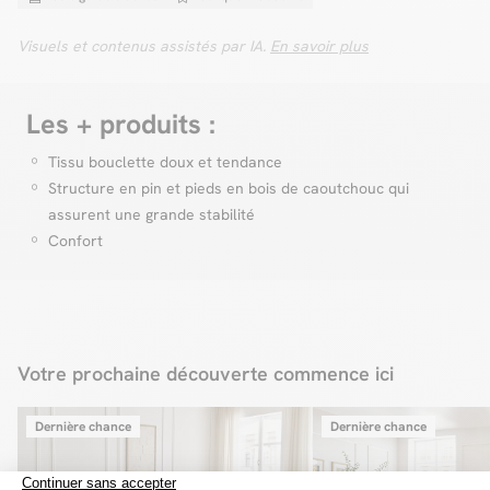
Zoom sur nos frais de livraison
On vous explique tout !
Visuels et contenus assistés par IA.
En savoir plus
Zoom livraison
Dimensions :
Longueur : 65 cm
Largeur : 68 cm
Les + produits :
Hauteur : 77 cm
Dimensions des colis :
Tissu bouclette doux et tendance
Colis 1 : 66 x 69 x 57 cm / 8,9 kg
Structure en pin et pieds en bois de caoutchouc qui
* Assurez-vous que les colis passent bien dans vos portes et escaliers en
assurent une grande stabilité
vous référant aux dimensions mentionnées sur la fiche produit.
Confort
Votre prochaine découverte commence ici
Dernière chance
Dernière chance