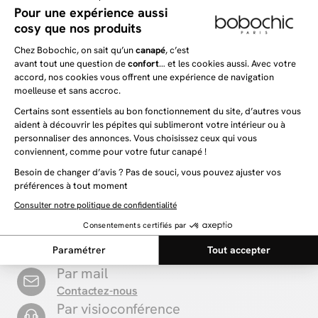
FUJI
AUGUSTIN
Canapé droit convertible 3 places FUJI tissu lisse
Canapé d'angle réversible con
express AUGUSTIN tissu boucl
1 299 €
1 889 €
1 399 €
-8%
2 099 €
-11%
Besoin d'information ?
Par téléphone
+33 1 76 36 12 35
Par mail
Contactez-nous
Par visioconférence