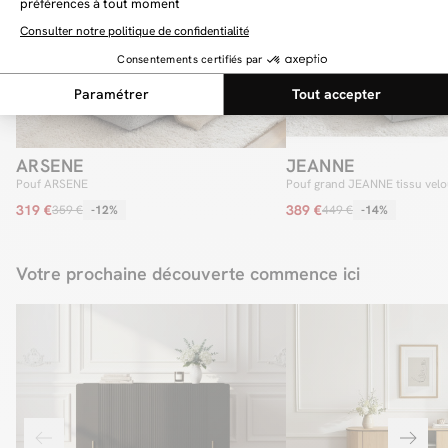
ARSENE
JEANNE
Pouf ARSENE
Pouf grand JEANNE tissu velo
319 €
389 €
359 €
-12%
449 €
-14%
Votre prochaine découverte commence ici