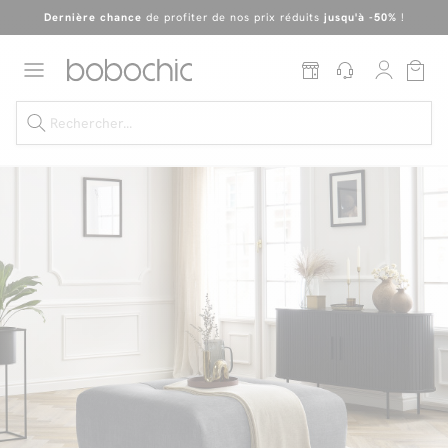
Dernière chance
de profiter de nos prix réduits
jusqu'à -50%
!
Excellent
En ce moment, profitez d'un
tapis offert dès 1299€ de canapé
*
Dernière chance jusqu'à -50%
Nos Best-sellers
Nouveautés
Livraison rapide
Vos intérieurs