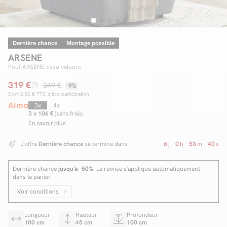
Dernière chance
Montage possible
Facilité de paiements
ARSENE
Livraison
Pouf ARSENE tissu velours
319 €
Aide et contact
349 €
-9%
Dont
8,52 €
TTC d'éco-participation
Conseil sur mesure
3x
4x
3 x 106 €
(sans frais)
En savoir plus
Mieux nous connaître
L'offre
Dernière chance
se termine dans :
6
j
0
h
53
m
39
s
Dernière chance
jusqu'à -50%
. La remise s'applique automatiquement
dans le panier.
Voir conditions
Longueur
Hauteur
Profondeur
100 cm
45 cm
100 cm