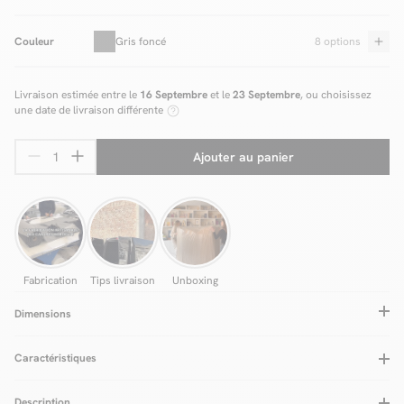
Couleur
Gris foncé
8 options
Livraison estimée entre le
16 Septembre
et le
23 Septembre
, ou choisissez
une date de livraison différente
Ajouter au panier
Fabrication
Tips livraison
Unboxing
Dimensions
Caractéristiques
Type de confort assise
Equilibré
A monter soi-même
Oui (Kit)
Description