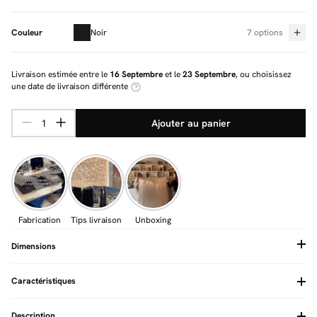
Couleur
Noir
7 options
Livraison estimée entre le
16 Septembre
et le
23 Septembre
, ou choisissez
une date de livraison différente
Ajouter au panier
Fabrication
Tips livraison
Unboxing
Dimensions
Caractéristiques
Type de confort assise
Equilibré
A monter soi-même
Oui (Kit)
Description