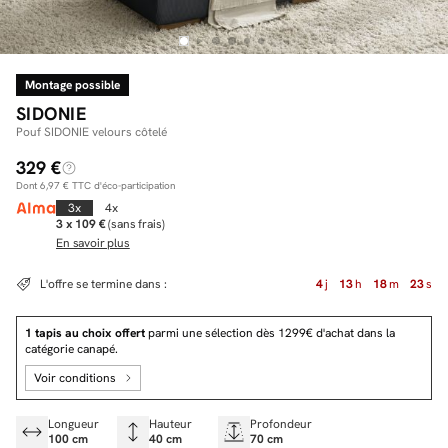
Montage possible
Facilité de paiements
SIDONIE
Livraison
Pouf SIDONIE velours côtelé
329 €
Aide et contact
Dont
6,97 €
TTC d'éco-participation
Conseil sur mesure
3x
4x
3 x 109 €
(sans frais)
En savoir plus
Mieux nous connaître
L'offre se termine dans :
4
j
13
h
18
m
22
s
1 tapis au choix offert
parmi une sélection dès 1299€ d'achat dans la
catégorie canapé.
Voir conditions
Longueur
Hauteur
Profondeur
100 cm
40 cm
70 cm