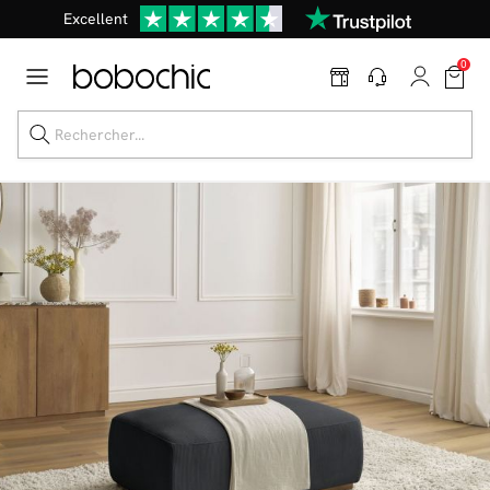
Excellent
Une
parure offerte
dès 999€ d'achat dans la catégorie "Lit"
0
Dernière chance jusqu'à -50%
Nos Best-sellers
Nouveautés
Livraison rapide
Vos intérieurs