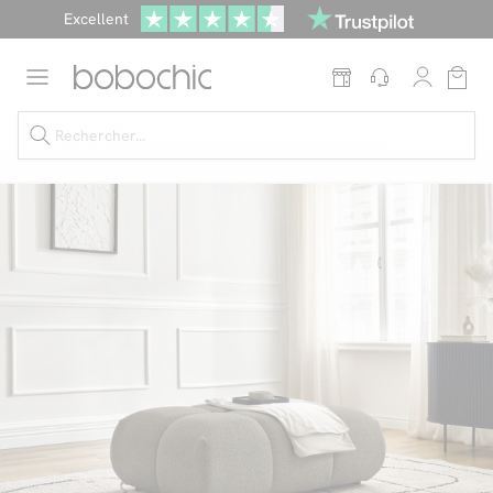
Excellent
Une
parure offerte
dès 999€ d'achat dans la catégorie "Lit"
Dernière chance jusqu'à -50%
Nos Best-sellers
Nouveautés
Livraison rapide
Vos intérieurs