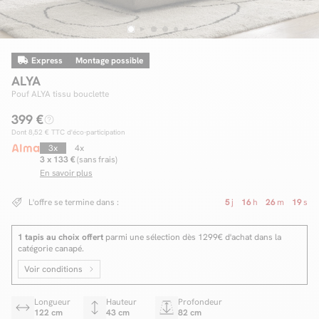
Express
Montage possible
Facilité de paiements
ALYA
Livraison
Pouf ALYA tissu bouclette
399 €
Aide et contact
Dont
8,52 €
TTC d'éco-participation
Conseil sur mesure
3x
4x
3 x 133 €
(sans frais)
En savoir plus
Mieux nous connaître
L'offre se termine dans :
5
j
16
h
26
m
18
s
1 tapis au choix offert
parmi une sélection dès 1299€ d'achat dans la
catégorie canapé.
Voir conditions
Longueur
Hauteur
Profondeur
122 cm
43 cm
82 cm